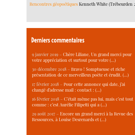
Rencontres géopoétiques
Kenneth White (Trébeurden 
Derniers commentaires
9 janvier 2019 –
Chère Liliane, Un grand merci pour
votre appréciation et surtout pour votre (…)
30 décembre 2018 –
Bravo ! Somptueuse et riche
présentation de ce merveilleux poète et érudit. (…)
17 février 2018 –
Pour cette annonce qui date, j’ai
changé d’adresse mail : contact : (…)
16 février 2018 –
C’était même pas lui, mais c’est tout
comme : c’est Aurélie Filipetti qui a (…)
29 août 2017 –
Encore un grand merci à la Revue des
Ressources, à Louise Desrenards et (…)