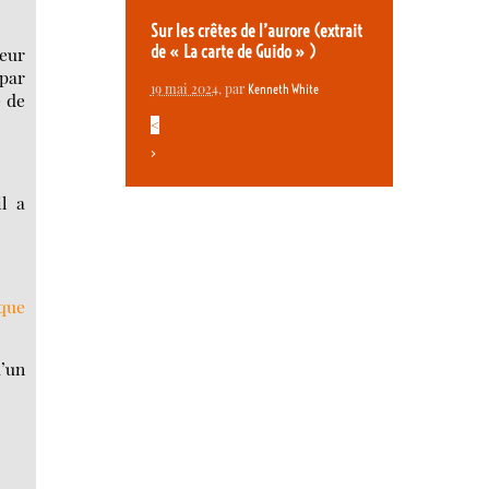
Sur les crêtes de l’aurore (extrait
de « La carte de Guido » )
teur
par
19 mai 2024
, par
Kenneth White
 de
<
>
il a
que
u’un