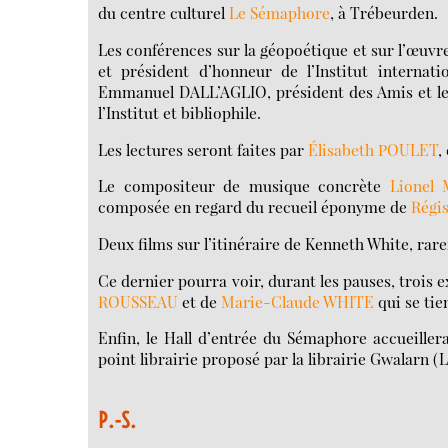
du centre culturel
Le Sémaphore
, à Trébeurden.
Les conférences sur la géopoétique et sur l’œuv
et président d’honneur de l’Institut internat
Emmanuel DALL’AGLIO, président des Amis et le
l’Institut et bibliophile.
Les lectures seront faites par
Élisabeth POULET
,
Le compositeur de musique concrète
Lionel
composée en regard du recueil éponyme de
Régis
Deux films sur l’itinéraire de Kenneth White, rar
Ce dernier pourra voir, durant les pauses, trois 
ROUSSEAU
et de
Marie-Claude WHITE
qui se tie
Enfin, le Hall d’entrée du Sémaphore accueille
point librairie proposé par la librairie Gwalarn (L
P.-S.