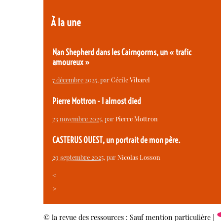
À la une
Nan Shepherd dans les Cairngorms, un « trafic
amoureux »
7 décembre 2025
, par
Cécile Vibarel
Pierre Mottron - I almost died
23 novembre 2025
, par
Pierre Mottron
CASTERUS OUEST, un portrait de mon père.
29 septembre 2025
, par
Nicolas Losson
<
>
© la revue des ressources : Sauf mention particulière |