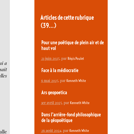
Articles de cette rubrique
(39…)
Pour une poétique de plein air et de
haut vol
21 juin 2025
, par
Régis Poulet
ui a
sait
Face à la médiocratie
lles
6 mai 2025
, par
Kenneth White
Ars geopoetica
1er avril 2025
, par
Kenneth White
Dans l’arrière-fond philosophique
de la géopoétique
26 août 2024
, par
Kenneth White
alle