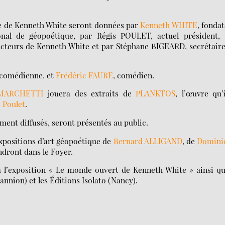
re de Kenneth White seront données par
Kenneth WHITE
, fonda
ional de géopoétique, par Régis POULET, actuel président, 
cteurs de Kenneth White et par Stéphane BIGEARD, secrétaire
 comédienne, et
Frédéric FAURE
, comédien.
 MARCHETTI
jouera des extraits de
PLANKTOS
, l’œuvre qu’
 Poulet
.
ement diffusés, seront présentés au public.
expositions d’art géopoétique de
Bernard ALLIGAND
, de
Domini
ndront dans le Foyer.
ra l’exposition « Le monde ouvert de Kenneth White » ainsi q
annion) et les Éditions Isolato (Nancy).