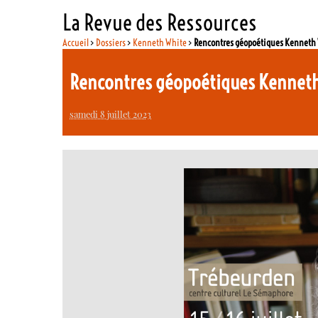
La Revue des Ressources
Accueil
>
Dossiers
>
Kenneth White
>
Rencontres géopoétiques Kenneth 
Rencontres géopoétiques Kenneth
samedi 8 juillet 2023