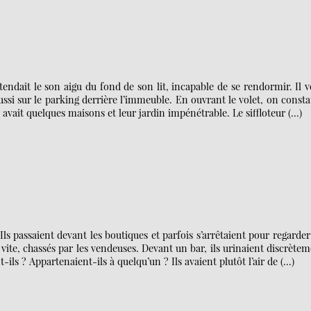
entendait le son aigu du fond de son lit, incapable de se rendormir. Il 
ussi sur le parking derrière l’immeuble. En ouvrant le volet, on consta
y avait quelques maisons et leur jardin impénétrable. Le siffloteur (…)
 Ils passaient devant les boutiques et parfois s’arrêtaient pour regarder
nt vite, chassés par les vendeuses. Devant un bar, ils urinaient discrète
ils ? Appartenaient-ils à quelqu’un ? Ils avaient plutôt l’air de (…)