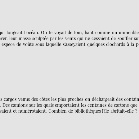
ard qui longeait l’océan. On le voyait de loin, haut comme un immeubl
ver, leur masse sculptée par les vents qui ne cessaient de souffler su
 espèce de voûte sous laquelle s’asseyaient quelques clochards à la 
Des cargos venus des côtes les plus proches on déchargeait des contai
s. Des camions sur les quais emportaient les centaines de cartons que
isaient et numérotaient. Combien de bibliothèques l’île abritait-elle 