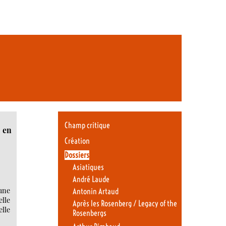
Champ critique
 en
Création
Dossiers
Asiatiques
André Laude
une
Antonin Artaud
elle
Après les Rosenberg / Legacy of the
elle
Rosenbergs