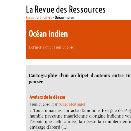
La Revue des Ressources
Accueil
>
Dossiers
>
Océan indien
Océan indien
Dernier ajout : 3 juillet 2010.
Cartographie d’un archipel d’auteurs entre In
pensée.
Avatars de la déesse
3 juillet 2010, par
Serge Meitinger
« Tout roman est un acte d’amour. » Exergue de Pagl
humble paysanne mauricienne d’origine indienne voit, 
l’espoir que cette année, la déesse la comblera enfi
envisage d’abord (…)