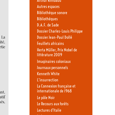
Arthur Rimbaud
Autres espaces
Bibliothèque sonore
Bibliothèques
D.A.F. de Sade
Dossier Charles-Louis Philippe
. La
Dossier Jean-Paul Dollé
ité,
Feuillets africains
rtie
Herta Müller, Prix Nobel de
littérature 2009
Imaginaires coloniaux
Journaux personnels
Kenneth White
L’insurrection
La Connexion française et
internationale de 1968
ant,
atif
Le pôle Noir
nés,
Le Recours aux forêts
Lectures d’Italie