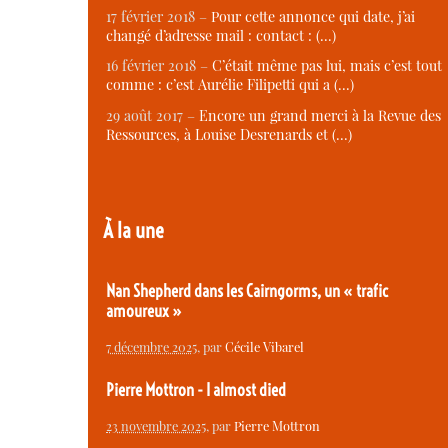
17 février 2018 –
Pour cette annonce qui date, j’ai
changé d’adresse mail : contact : (…)
16 février 2018 –
C’était même pas lui, mais c’est tout
comme : c’est Aurélie Filipetti qui a (…)
29 août 2017 –
Encore un grand merci à la Revue des
Ressources, à Louise Desrenards et (…)
À la une
Nan Shepherd dans les Cairngorms, un « trafic
amoureux »
7 décembre 2025
, par
Cécile Vibarel
Pierre Mottron - I almost died
23 novembre 2025
, par
Pierre Mottron