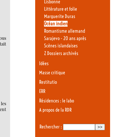
Lisbonne
Littérature et folie
Marguerite Duras
Océan indien
Romantisme allemand
vous
Sarajevo - 20 ans après
tait
Scènes islandaises
Z Dossiers archivés
Idées
Masse critique
Restitutio
ERR
Résidences : le labo
 les
ment
A propos de la RDR
Rechercher :