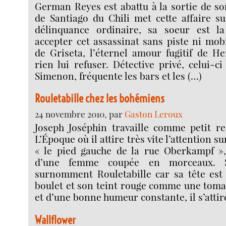
German Reyes est abattu à la sortie de son
de Santiago du Chili met cette affaire s
délinquance ordinaire, sa soeur est l
accepter cet assassinat sans piste ni mobi
de Griseta, l’éternel amour fugitif de He
rien lui refuser. Détective privé, celui-c
Simenon, fréquente les bars et les (…)
Rouletabille chez les bohémiens
24 novembre 2010, par
Gaston Leroux
Joseph Joséphin travaille comme petit re
L’Époque où il attire très vite l’attention s
« le pied gauche de la rue Oberkampf »
d’une femme coupée en morceaux. S
surnomment Rouletabille car sa tête es
boulet et son teint rouge comme une tomate
et d’une bonne humeur constante, il s’attir
Wallflower