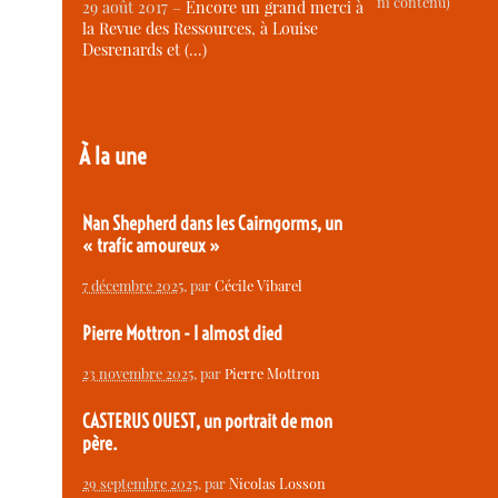
ni contenu)
29 août 2017 –
Encore un grand merci à
la Revue des Ressources, à Louise
Desrenards et (…)
À la une
Nan Shepherd dans les Cairngorms, un
« trafic amoureux »
7 décembre 2025
, par
Cécile Vibarel
Pierre Mottron - I almost died
23 novembre 2025
, par
Pierre Mottron
CASTERUS OUEST, un portrait de mon
père.
29 septembre 2025
, par
Nicolas Losson