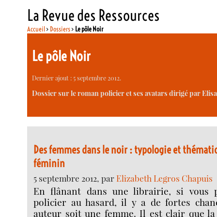
La Revue des Ressources
Accueil
>
Dossiers
>
Le pôle Noir
Le pôle Noir
Dernier ajout : 5 septembre 2012.
Dossier sur le roman policier et ses avatars dirigé par Elis
Des femmes dans le noir : typologie et thémati
féminin
5 septembre 2012, par
Elizabeth Legros Chapuis
En flânant dans une librairie, si vous
policier au hasard, il y a de fortes cha
auteur soit une femme. Il est clair que la