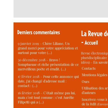
Derniers commentaires
La Revue d
-
Accueil
9 janvier 2019 –
Chère Liliane, Un
grand merci pour votre appréciation et
surtout pour votre (…)
Revue électroniqu
pluridisciplinaire 
30 décembre 2018 –
Bravo !
idées) -
En savoi
Somptueuse et riche présentation de ce
Contacts
merveilleux poète et érudit. (…)
Mentions légales
17 février 2018 –
Pour cette annonce qui
date, j’ai changé d’adresse mail :
Ours
contact : (…)
Utilisation des ar
d’auteurs
16 février 2018 –
C’était même pas lui,
mais c’est tout comme : c’est Aurélie
Inscrivez-vous à 
Filipetti qui a (…)
de la RdR
(Envoye