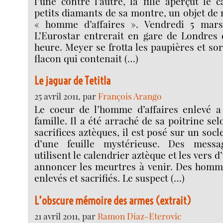
l’une contre l’autre, la fille aperçut le 
petits diamants de sa montre, un objet de 
« homme d’affaires ». Vendredi 5 mars
L’Eurostar entrerait en gare de Londres
heure. Meyer se frotta les paupières et so
flacon qui contenait (…)
Le jaguar de Tetitla
25 avril 2011, par
François Arango
Le coeur de l’homme d’affaires enlevé a 
famille. Il a été arraché de sa poitrine sel
sacrifices aztèques, il est posé sur un socl
d’une feuille mystérieuse. Des messa
utilisent le calendrier aztèque et les vers 
annoncer les meurtres à venir. Des homme
enlevés et sacrifiés. Le suspect (…)
L’obscure mémoire des armes (extrait)
21 avril 2011, par
Ramon Diaz-Eterovic