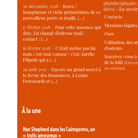
pluridisciplinaire 
30 décembre 2018 –
Bravo !
idées) -
En savoi
Somptueuse et riche présentation de ce
Contacts
merveilleux poète et érudit. (…)
Mentions légales
17 février 2018 –
Pour cette annonce qui
date, j’ai changé d’adresse mail :
Ours
contact : (…)
Utilisation des ar
d’auteurs
16 février 2018 –
C’était même pas lui,
mais c’est tout comme : c’est Aurélie
Inscrivez-vous à 
Filipetti qui a (…)
de la RdR
(Envoye
ni contenu)
29 août 2017 –
Encore un grand merci à
la Revue des Ressources, à Louise
Desrenards et (…)
À la une
Nan Shepherd dans les Cairngorms, un
« trafic amoureux »