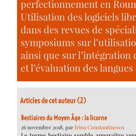
perfectionnement en Rouman
Utilisation des logiciels libr
dans des revues de spécialit
symposiums sur l’utilisati
ainsi que sur l’intégratio
et l’évaluation des langues
Articles de cet auteur (2)
Bestiaires du Moyen Âge : la licorne
26 novembre 2018, par
Irina Constantinescu
Le terme bestiaire semble apparaître ver