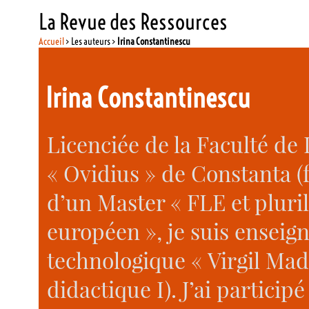
La Revue des Ressources
Accueil
> Les auteurs >
Irina Constantinescu
Irina Constantinescu
Licenciée de la Faculté de 
« Ovidius » de Constanta (f
d’un Master « FLE et pluri
européen », je suis enseig
technologique « Virgil Ma
didactique I). J’ai particip