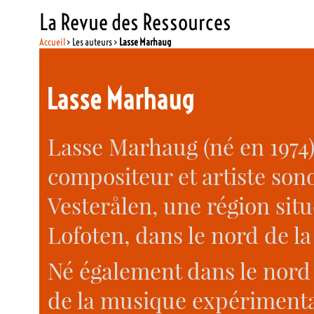
La Revue des Ressources
Accueil
> Les auteurs >
Lasse Marhaug
Lasse Marhaug
Lasse Marhaug (né en 1974)
compositeur et artiste sonor
Vesterålen, une région situ
Lofoten, dans le nord de l
Né également dans le nord
de la musique expérimenta