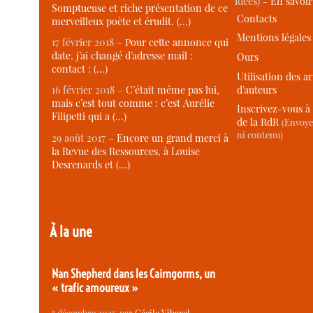
idées) -
En savoi
Somptueuse et riche présentation de ce
Contacts
merveilleux poète et érudit. (…)
Mentions légales
17 février 2018 –
Pour cette annonce qui
date, j’ai changé d’adresse mail :
Ours
contact : (…)
Utilisation des ar
d’auteurs
16 février 2018 –
C’était même pas lui,
mais c’est tout comme : c’est Aurélie
Inscrivez-vous à 
Filipetti qui a (…)
de la RdR
(Envoye
ni contenu)
29 août 2017 –
Encore un grand merci à
la Revue des Ressources, à Louise
Desrenards et (…)
À la une
Nan Shepherd dans les Cairngorms, un
« trafic amoureux »
7 décembre 2025
, par
Cécile Vibarel