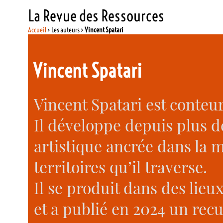
La Revue des Ressources
Accueil
> Les auteurs >
Vincent Spatari
Vincent Spatari
Vincent Spatari est conteu
Il développe depuis plus d
artistique ancrée dans la mé
territoires qu’il traverse.
Il se produit dans des lieux
et a publié en 2024 un recu