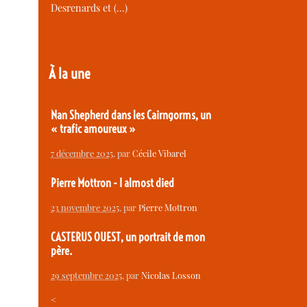
Desrenards et (…)
À la une
Nan Shepherd dans les Cairngorms, un
« trafic amoureux »
7 décembre 2025
, par
Cécile Vibarel
Pierre Mottron - I almost died
23 novembre 2025
, par
Pierre Mottron
CASTERUS OUEST, un portrait de mon
père.
29 septembre 2025
, par
Nicolas Losson
<