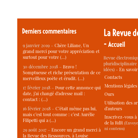
Derniers commentaires
La Revue d
-
Accueil
9 janvier 2019 –
Chère Liliane, Un
grand merci pour votre appréciation et
surtout pour votre (…)
Revue électroniqu
pluridisciplinaire 
30 décembre 2018 –
Bravo !
idées) -
En savoi
Somptueuse et riche présentation de ce
Contacts
merveilleux poète et érudit. (…)
Mentions légales
17 février 2018 –
Pour cette annonce qui
date, j’ai changé d’adresse mail :
Ours
contact : (…)
Utilisation des ar
d’auteurs
16 février 2018 –
C’était même pas lui,
mais c’est tout comme : c’est Aurélie
Inscrivez-vous à 
Filipetti qui a (…)
de la RdR
(Envoye
ni contenu)
29 août 2017 –
Encore un grand merci à
la Revue des Ressources, à Louise