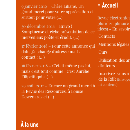
-
Accueil
9 janvier 2019 –
Chère Liliane, Un
grand merci pour votre appréciation et
surtout pour votre (…)
Revue électroniqu
pluridisciplinaire 
30 décembre 2018 –
Bravo !
idées) -
En savoi
Somptueuse et riche présentation de ce
Contacts
merveilleux poète et érudit. (…)
Mentions légales
17 février 2018 –
Pour cette annonce qui
date, j’ai changé d’adresse mail :
Ours
contact : (…)
Utilisation des ar
d’auteurs
16 février 2018 –
C’était même pas lui,
mais c’est tout comme : c’est Aurélie
Inscrivez-vous à 
Filipetti qui a (…)
de la RdR
(Envoye
ni contenu)
29 août 2017 –
Encore un grand merci à
la Revue des Ressources, à Louise
Desrenards et (…)
À la une