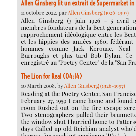
Allen Ginsberg lit un extrait de Supermarket in 
11 octobre 2022, par
Allen Ginsberg (1926-1997)
Allen Ginsberg (3 juin 1926 - 5 avril 19
membres fondateurs de la Beat generation. 
rapprochement idéologique entre les Beat
et les hippies des années 1960, fédérant
hommes comme Jack Kerouac, Neal C
Burroughs et plus tard Bob Dylan. Ce t
enregistré au "Poetry Center" de la "San Fr
The Lion for Real (04:14)
10 March 2008, by
Allen Ginsberg (1926-1997)
Reading at the Poetry Center, San Francisc
February 27, 1959 I came home and found a
room Rushed out on the fire escape scre
Two stenographers pulled their brunnett
the window shut I hurried home to Patter
days Called up old Reichian analyst who’
therapy for smoking marijuana ’It’s (…)