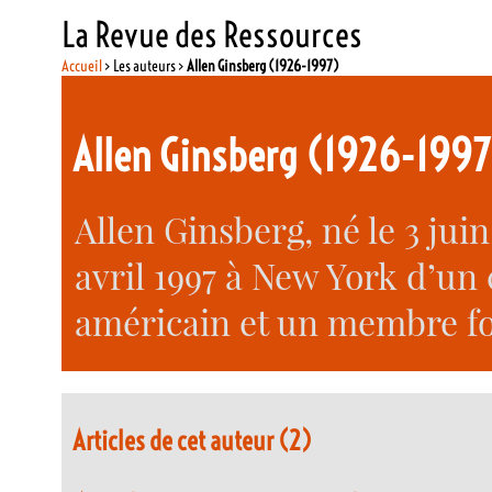
La Revue des Ressources
Accueil
> Les auteurs >
Allen Ginsberg (1926-1997)
Allen Ginsberg (1926-1997
Allen Ginsberg, né le 3 jui
avril 1997 à New York d’un 
américain et un membre fo
Articles de cet auteur (2)