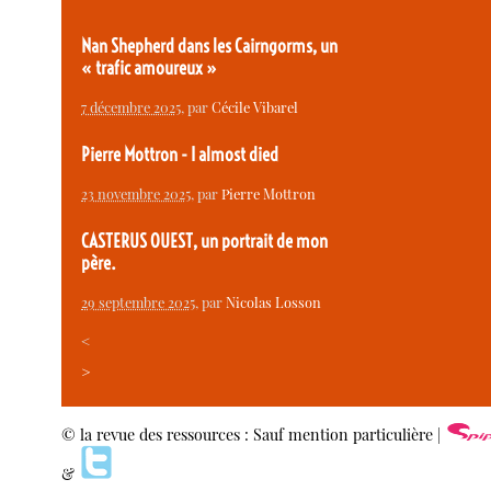
Nan Shepherd dans les Cairngorms, un
« trafic amoureux »
7 décembre 2025
, par
Cécile Vibarel
Pierre Mottron - I almost died
23 novembre 2025
, par
Pierre Mottron
CASTERUS OUEST, un portrait de mon
père.
29 septembre 2025
, par
Nicolas Losson
<
>
© la revue des ressources : Sauf mention particulière |
&