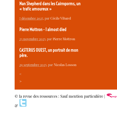
Nan Shepherd dans les Cairngorms, un
« trafic amoureux »
7 décembre 2025
, par
Cécile Vibarel
Pierre Mottron - I almost died
23 novembre 2025
, par
Pierre Mottron
CASTERUS OUEST, un portrait de mon
père.
29 septembre 2025
, par
Nicolas Losson
<
>
© la revue des ressources : Sauf mention particulière |
&