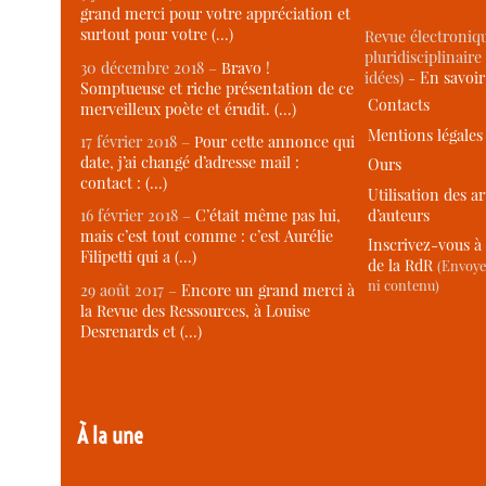
grand merci pour votre appréciation et
surtout pour votre (…)
Revue électroniqu
pluridisciplinaire 
30 décembre 2018 –
Bravo !
idées) -
En savoi
Somptueuse et riche présentation de ce
Contacts
merveilleux poète et érudit. (…)
Mentions légales
17 février 2018 –
Pour cette annonce qui
date, j’ai changé d’adresse mail :
Ours
contact : (…)
Utilisation des ar
d’auteurs
16 février 2018 –
C’était même pas lui,
mais c’est tout comme : c’est Aurélie
Inscrivez-vous à 
Filipetti qui a (…)
de la RdR
(Envoye
ni contenu)
29 août 2017 –
Encore un grand merci à
la Revue des Ressources, à Louise
Desrenards et (…)
À la une