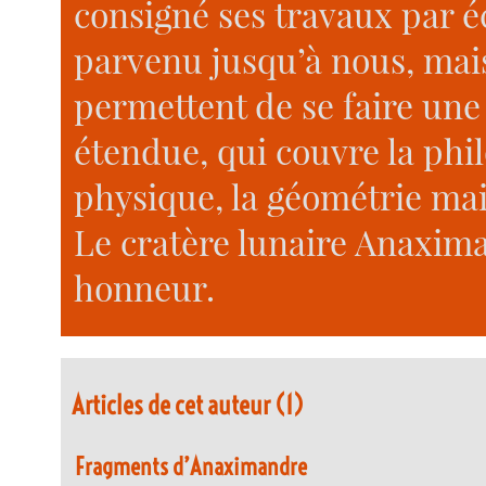
consigné ses travaux par éc
parvenu jusqu’à nous, mai
permettent de se faire une 
étendue, qui couvre la phil
physique, la géométrie mai
Le cratère lunaire Anaxi
honneur.
Articles de cet auteur (1)
Fragments d’Anaximandre