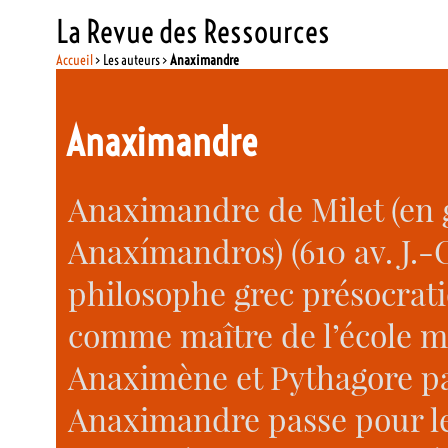
La Revue des Ressources
Accueil
> Les auteurs >
Anaximandre
Anaximandre
Anaximandre de Milet (en 
Anaxímandros) (610 av. J.-C.
philosophe grec présocrati
comme maître de l’école m
Anaximène et Pythagore pa
Anaximandre passe pour le