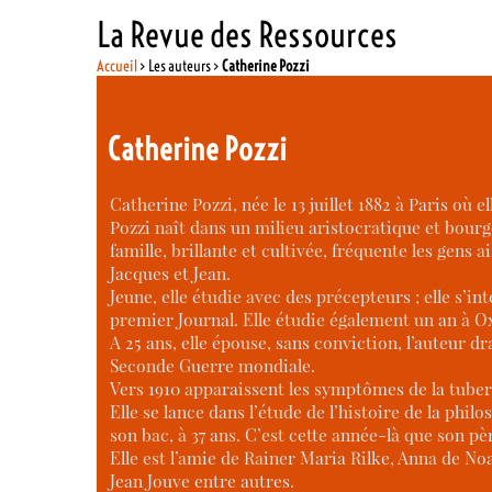
La Revue des Ressources
Accueil
> Les auteurs >
Catherine Pozzi
Catherine Pozzi
Catherine Pozzi, née le 13 juillet 1882 à Paris où
Pozzi naît dans un milieu aristocratique et bourg
famille, brillante et cultivée, fréquente les gens 
Jacques et Jean.
Jeune, elle étudie avec des précepteurs ; elle s’in
premier Journal. Elle étudie également un an à O
A 25 ans, elle épouse, sans conviction, l’auteur d
Seconde Guerre mondiale.
Vers 1910 apparaissent les symptômes de la tuber
Elle se lance dans l’étude de l’histoire de la phil
son bac, à 37 ans. C’est cette année-là que son pè
Elle est l’amie de Rainer Maria Rilke, Anna de Noa
Jean Jouve entre autres.