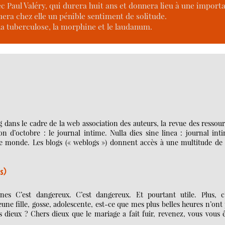
c Paul Valéry, qui durera huit ans et donnera lieu à une impor
uera chez elle un pénible sentiment de solitude.
la tuberculose, la morphine et le laudanum.
og dans le cadre de la web association des auteurs, la revue des ressou
 d’octobre : le journal intime. Nulla dies sine linea : journal int
 le monde. Les blogs (« weblogs ») donnent accès à une multitude de
ts)
nes C’est dangereux. C’est dangereux. Et pourtant utile. Plus, c’
 jeune fille, gosse, adolescente, est-ce que mes plus belles heures n’ont
 dieux ? Chers dieux que le mariage a fait fuir, revenez, vous vous 