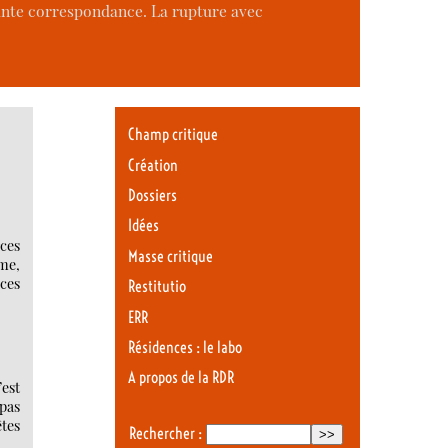
tante correspondance. La rupture avec
Champ critique
Création
Dossiers
Idées
rces
Masse critique
ime,
 ces
Restitutio
ERR
Résidences : le labo
A propos de la RDR
est
 pas
êtes
Rechercher :