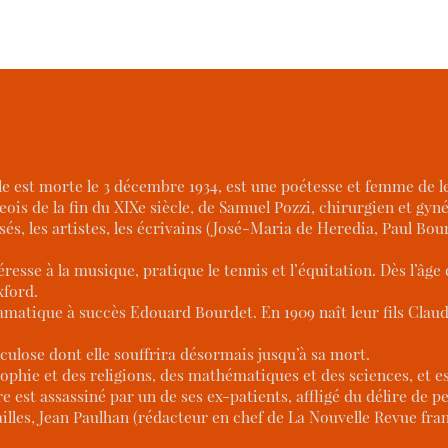
 elle est morte le 3 décembre 1934, est une poétesse et femme de 
eois de la fin du XIXe siècle, de Samuel Pozzi, chirurgien et gy
aisés, les artistes, les écrivains (José-Maria de Heredia, Paul B
téresse à la musique, pratique le tennis et l’équitation. Dès l’âg
xford.
ramatique à succès Edouard Bourdet. En 1909 naît leur fils Claud
culose dont elle souffrira désormais jusqu’à sa mort.
osophie et des religions, des mathématiques et des sciences, et est
re est assassiné par un de ses ex-patients, affligé du délire de p
illes, Jean Paulhan (rédacteur en chef de La Nouvelle Revue fran