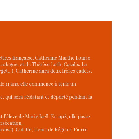
lettres française. Catherine Marthe Louise
nécologue, et de Thérèse Loth-Cazalis. La
ourget…). Catherine aura deux frères cadets,
e de 11 ans, elle commence à tenir un
e, qui sera résistant et déporté pendant la
 l’élève de Marie Jaëll. En 1918, elle passe
ersécution.
çaise), Colette, Henri de Régnier, Pierre