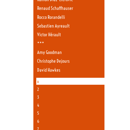
Renaud Schaffhauser
Rocco Rorandelli
Sebastien Ayreault
Victor Hérault
***
Amy Goodman
Christophe Dejours
David Hawkes
1
2
3
4
5
6
7