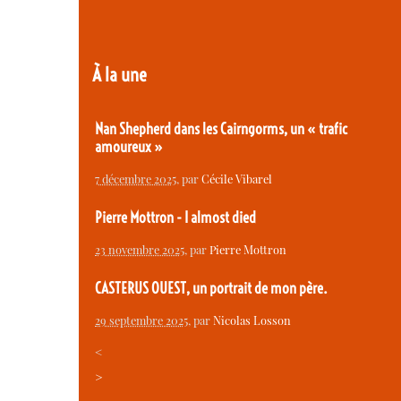
À la une
Nan Shepherd dans les Cairngorms, un « trafic
amoureux »
7 décembre 2025
, par
Cécile Vibarel
Pierre Mottron - I almost died
23 novembre 2025
, par
Pierre Mottron
CASTERUS OUEST, un portrait de mon père.
29 septembre 2025
, par
Nicolas Losson
<
>