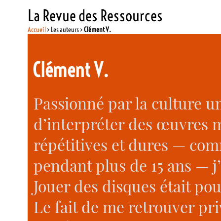
La Revue des Ressources
Accueil
> Les auteurs >
Clément V.
Clément V.
Passionné par la culture u
d’interpréter des œuvres m
répétitives et dures — com
pendant plus de 15 ans — j
Jouer des disques était po
Le fait de me retrouver pri