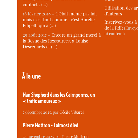
contact : (…)
Utilisation des ar
d’auteurs
16 février 2018 –
C’était même pas lui,
mais c’est tout comme : c’est Aurélie
Inscrivez-vous à 
Filipetti qui a (…)
de la RdR
(Envoye
ni contenu)
29 août 2017 –
Encore un grand merci à
la Revue des Ressources, à Louise
Desrenards et (…)
À la une
Nan Shepherd dans les Cairngorms, un
« trafic amoureux »
7 décembre 2025
, par
Cécile Vibarel
Pierre Mottron - I almost died
23 novembre 2025
, par
Pierre Mottron