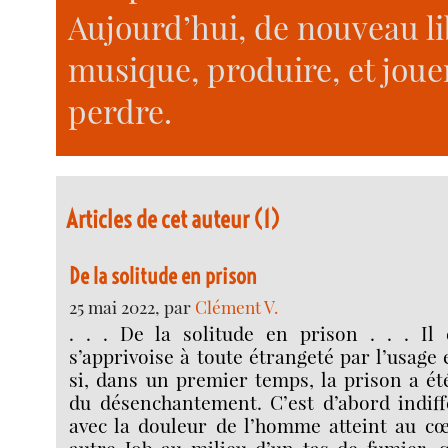
Aujourd’hui, de nouveau lib
musique, produire, et joue
perdre.
Articles de cet auteur (1)
De la solitude en prison
25 mai 2022, par
Clément V.
. . . De la solitude en prison . . . Il 
s’apprivoise à toute étrangeté par l’usage
si, dans un premier temps, la prison a ét
du désenchantement. C’est d’abord indiffé
avec la douleur de l’homme atteint au 