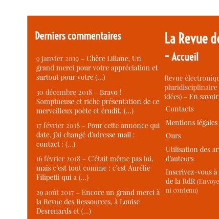
Derniers commentaires
La Revue d
-
Accueil
9 janvier 2019 –
Chère Liliane, Un
grand merci pour votre appréciation et
surtout pour votre (…)
Revue électroniqu
pluridisciplinaire 
30 décembre 2018 –
Bravo !
idées) -
En savoi
Somptueuse et riche présentation de ce
Contacts
merveilleux poète et érudit. (…)
Mentions légales
17 février 2018 –
Pour cette annonce qui
date, j’ai changé d’adresse mail :
Ours
contact : (…)
Utilisation des ar
d’auteurs
16 février 2018 –
C’était même pas lui,
mais c’est tout comme : c’est Aurélie
Inscrivez-vous à 
Filipetti qui a (…)
de la RdR
(Envoye
ni contenu)
29 août 2017 –
Encore un grand merci à
la Revue des Ressources, à Louise
Desrenards et (…)