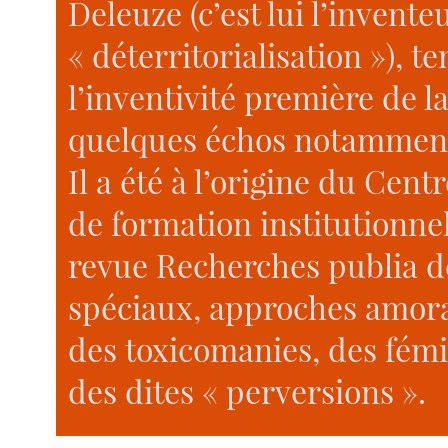
Deleuze (c’est lui l’invent
« déterritorialisation »), 
l’inventivité première de l
quelques échos notamment 
Il a été à l’origine du Cent
de formation institutionnel
revue Recherches publia d
spéciaux, approches amorali
des toxicomanies, des fém
des dites « perversions ».