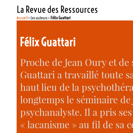
La Revue des Ressources
Accueil
> Les auteurs >
Félix Guattari
Félix Guattari
Proche de Jean Oury et de 
Guattari a travaillé toute s
haut lieu de la psychothérap
longtemps le séminaire de 
psychanalyste. Il a pris ses
« lacanisme » au fil de sa c