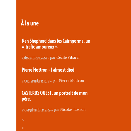
À la une
Nan Shepherd dans les Cairngorms, un
« trafic amoureux »
7 décembre 2025
, par
Cécile Vibarel
Pierre Mottron - I almost died
23 novembre 2025
, par
Pierre Mottron
CASTERUS OUEST, un portrait de mon
père.
29 septembre 2025
, par
Nicolas Losson
<
>