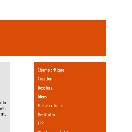
Champ critique
Création
Dossiers
Idées
 la
Masse critique
rien
ent,
Restitutio
ERR