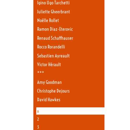
Igino Ugo Tarchetti
Juliette Gheerbrant
Noëlle Rollet
Ramon Diaz-Eterovic
Renaud Schaffhauser
Rocco Rorandelli
Sebastien Ayreault
Victor Hérault
***
Amy Goodman
Christophe Dejours
David Hawkes
1
2
3