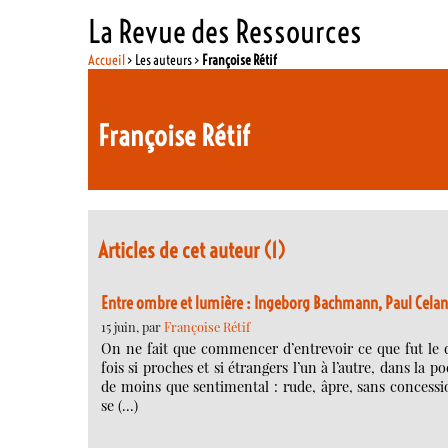
La Revue des Ressources
Accueil
> Les auteurs >
Françoise Rétif
Françoise Rétif
Articles de cet auteur (1)
Entre ombre et lumière : Ingeborg Bachmann, Paul Celan
15 juin, par
Françoise Rétif
On ne fait que commencer d’entrevoir ce que fut le 
fois si proches et si étrangers l’un à l’autre, dans la 
de moins que sentimental : rude, âpre, sans concessio
se (…)