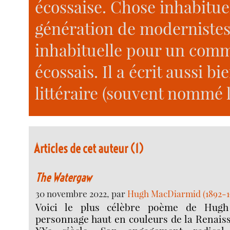
écossaise. Chose inhabitu
génération de modernistes,
inhabituelle pour un commun
écossais. Il a écrit aussi b
littéraire (souvent nommé l
Articles de cet auteur (1)
The Watergaw
30 novembre 2022, par
Hugh MacDiarmid (1892-1
Voici le plus célèbre poème de Hugh
personnage haut en couleurs de la Renais