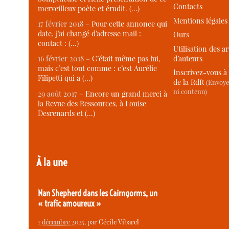
Contacts
merveilleux poète et érudit. (…)
Mentions légales
17 février 2018 –
Pour cette annonce qui
date, j’ai changé d’adresse mail :
Ours
contact : (…)
Utilisation des ar
d’auteurs
16 février 2018 –
C’était même pas lui,
mais c’est tout comme : c’est Aurélie
Inscrivez-vous à 
Filipetti qui a (…)
de la RdR
(Envoye
ni contenu)
29 août 2017 –
Encore un grand merci à
la Revue des Ressources, à Louise
Desrenards et (…)
À la une
Nan Shepherd dans les Cairngorms, un
« trafic amoureux »
7 décembre 2025
, par
Cécile Vibarel