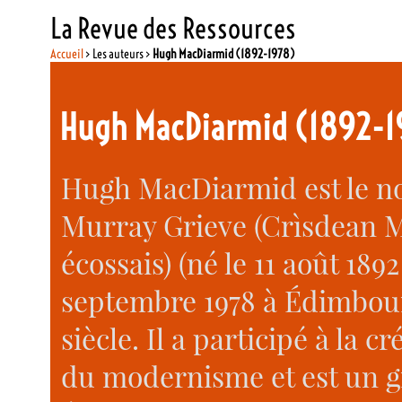
La Revue des Ressources
Accueil
> Les auteurs >
Hugh MacDiarmid (1892-1978)
Hugh MacDiarmid (1892-1
Hugh MacDiarmid est le n
Murray Grieve (Crìsdean M
écossais) (né le 11 août 18
septembre 1978 à Édimbour
siècle. Il a participé à la c
du modernisme et est un 