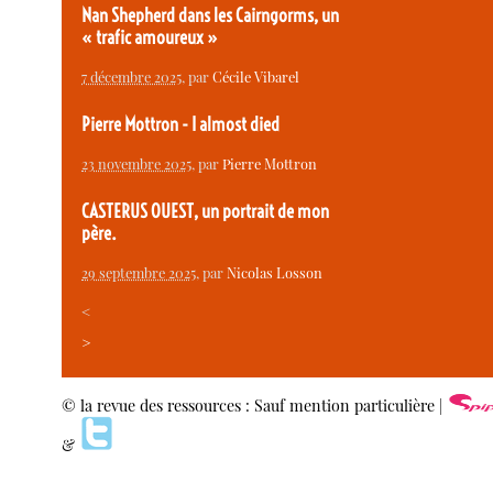
Nan Shepherd dans les Cairngorms, un
« trafic amoureux »
7 décembre 2025
, par
Cécile Vibarel
Pierre Mottron - I almost died
23 novembre 2025
, par
Pierre Mottron
CASTERUS OUEST, un portrait de mon
père.
29 septembre 2025
, par
Nicolas Losson
<
>
© la revue des ressources : Sauf mention particulière |
&