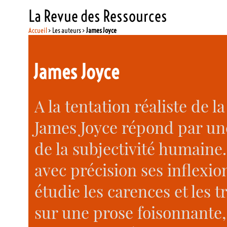
La Revue des Ressources
Accueil
> Les auteurs >
James Joyce
James Joyce
A la tentation réaliste de la
James Joyce répond par un
de la subjectivité humaine.
avec précision ses inflexio
étudie les carences et les t
sur une prose foisonnante,