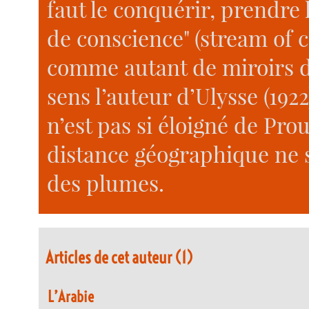
faut le conquérir, prendre 
de conscience" (stream of c
comme autant de miroirs d
sens l’auteur d’Ulysse (192
n’est pas si éloigné de Pro
distance géographique ne 
des plumes.
Articles de cet auteur (1)
L’Arabie