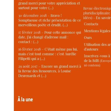
grand merci pour votre appréciation et
surtout pour votre (…)
Revue électroniqu
pluridisciplinaire 
30 décembre 2018 –
Bravo !
idées) -
En savoi
Somptueuse et riche présentation de ce
Contacts
merveilleux poète et érudit. (…)
Mentions légales
17 février 2018 –
Pour cette annonce qui
date, j’ai changé d’adresse mail :
Ours
contact : (…)
Utilisation des ar
d’auteurs
16 février 2018 –
C’était même pas lui,
mais c’est tout comme : c’est Aurélie
Inscrivez-vous à 
Filipetti qui a (…)
de la RdR
(Envoye
ni contenu)
29 août 2017 –
Encore un grand merci à
la Revue des Ressources, à Louise
Desrenards et (…)
À la une