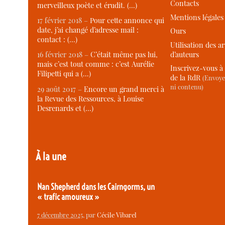
Contacts
merveilleux poète et érudit. (…)
Mentions légales
17 février 2018 –
Pour cette annonce qui
date, j’ai changé d’adresse mail :
Ours
contact : (…)
Utilisation des ar
d’auteurs
16 février 2018 –
C’était même pas lui,
mais c’est tout comme : c’est Aurélie
Inscrivez-vous à 
Filipetti qui a (…)
de la RdR
(Envoye
ni contenu)
29 août 2017 –
Encore un grand merci à
la Revue des Ressources, à Louise
Desrenards et (…)
À la une
Nan Shepherd dans les Cairngorms, un
« trafic amoureux »
7 décembre 2025
, par
Cécile Vibarel