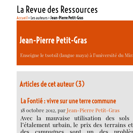
La Revue des Ressources
Accueil
> Les auteurs >
Jean-Pierre Petit-Gras
Jean-Pierre Petit-Gras
Enseigne le tsotsil (langue maya) à l’université du Mi
Articles de cet auteur (3)
La Fontié : vivre sur une terre commune
18 octobre 2012, par
Jean-Pierre Petit-Gras
Avec la mauvaise utilisation des sols p
l’étalement urbain, le prix des terrains et
des campagnes sont un des problè