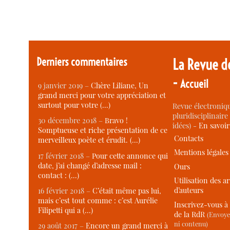
Derniers commentaires
La Revue d
-
Accueil
9 janvier 2019 –
Chère Liliane, Un
grand merci pour votre appréciation et
surtout pour votre (…)
Revue électroniqu
pluridisciplinaire 
30 décembre 2018 –
Bravo !
idées) -
En savoi
Somptueuse et riche présentation de ce
Contacts
merveilleux poète et érudit. (…)
Mentions légales
17 février 2018 –
Pour cette annonce qui
date, j’ai changé d’adresse mail :
Ours
contact : (…)
Utilisation des ar
d’auteurs
16 février 2018 –
C’était même pas lui,
mais c’est tout comme : c’est Aurélie
Inscrivez-vous à 
Filipetti qui a (…)
de la RdR
(Envoye
ni contenu)
29 août 2017 –
Encore un grand merci à