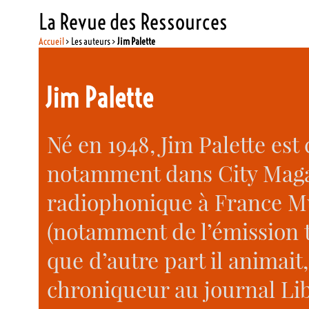
La Revue des Ressources
Accueil
> Les auteurs >
Jim Palette
Jim Palette
Né en 1948, Jim Palette est c
notamment dans City Magaz
radiophonique à France Mu
(notamment de l’émission t
que d’autre part il animait
chroniqueur au journal Libé