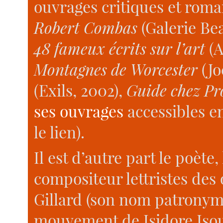
ouvrages critiques et roma
Robert Combas
(Galerie Be
48 fameux écrits sur l’art
(A
Montagnes de Worcester
(Jo
(Exils, 2002),
Guide chez Pr
ses ouvrages
accessibles en
le lien).
Il est d’autre part le poète, 
compositeur lettristes des
Gillard (son nom patronymi
mouvement de Isidore Isou 