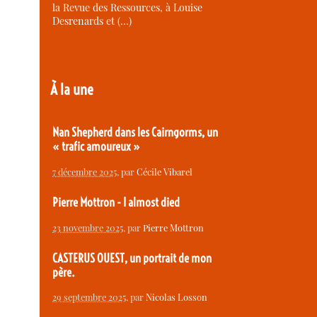
la Revue des Ressources, à Louise
Desrenards et (…)
À la une
Nan Shepherd dans les Cairngorms, un
« trafic amoureux »
7 décembre 2025
, par
Cécile Vibarel
Pierre Mottron - I almost died
23 novembre 2025
, par
Pierre Mottron
CASTERUS OUEST, un portrait de mon
père.
29 septembre 2025
, par
Nicolas Losson