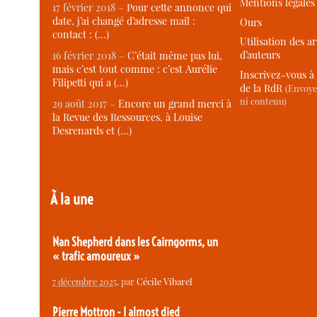
Mentions légales
17 février 2018 –
Pour cette annonce qui
date, j’ai changé d’adresse mail :
Ours
contact : (…)
Utilisation des ar
d’auteurs
16 février 2018 –
C’était même pas lui,
mais c’est tout comme : c’est Aurélie
Inscrivez-vous à 
Filipetti qui a (…)
de la RdR
(Envoye
ni contenu)
29 août 2017 –
Encore un grand merci à
la Revue des Ressources, à Louise
Desrenards et (…)
À la une
Nan Shepherd dans les Cairngorms, un
« trafic amoureux »
7 décembre 2025
, par
Cécile Vibarel
Pierre Mottron - I almost died