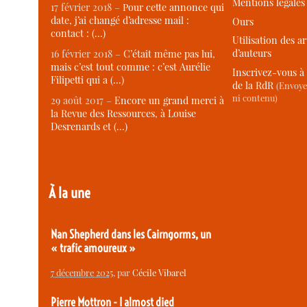
Mentions légales
17 février 2018 –
Pour cette annonce qui
date, j’ai changé d’adresse mail :
Ours
contact : (…)
Utilisation des ar
d’auteurs
16 février 2018 –
C’était même pas lui,
mais c’est tout comme : c’est Aurélie
Inscrivez-vous à 
Filipetti qui a (…)
de la RdR
(Envoye
ni contenu)
29 août 2017 –
Encore un grand merci à
la Revue des Ressources, à Louise
Desrenards et (…)
À la une
Nan Shepherd dans les Cairngorms, un
« trafic amoureux »
7 décembre 2025
, par
Cécile Vibarel
Pierre Mottron - I almost died