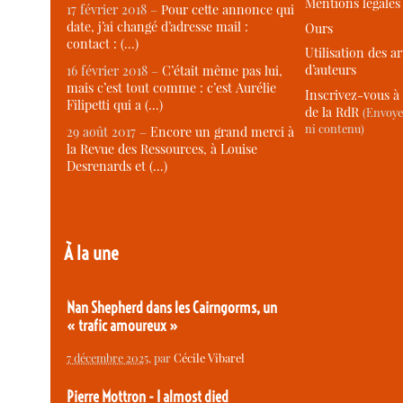
Mentions légales
17 février 2018 –
Pour cette annonce qui
date, j’ai changé d’adresse mail :
Ours
contact : (…)
Utilisation des ar
d’auteurs
16 février 2018 –
C’était même pas lui,
mais c’est tout comme : c’est Aurélie
Inscrivez-vous à 
Filipetti qui a (…)
de la RdR
(Envoye
ni contenu)
29 août 2017 –
Encore un grand merci à
la Revue des Ressources, à Louise
Desrenards et (…)
À la une
Nan Shepherd dans les Cairngorms, un
« trafic amoureux »
7 décembre 2025
, par
Cécile Vibarel
Pierre Mottron - I almost died