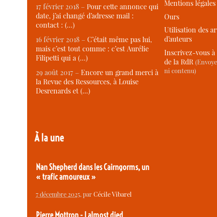
Mentions légales
17 février 2018 –
Pour cette annonce qui
date, j’ai changé d’adresse mail :
Ours
contact : (…)
Utilisation des ar
d’auteurs
16 février 2018 –
C’était même pas lui,
mais c’est tout comme : c’est Aurélie
Inscrivez-vous à 
Filipetti qui a (…)
de la RdR
(Envoye
ni contenu)
29 août 2017 –
Encore un grand merci à
la Revue des Ressources, à Louise
Desrenards et (…)
À la une
Nan Shepherd dans les Cairngorms, un
« trafic amoureux »
7 décembre 2025
, par
Cécile Vibarel
Pierre Mottron - I almost died