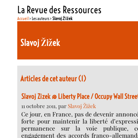
La Revue des Ressources
Accueil
> Les auteurs >
Slavoj Žižek
Slavoj Žižek
Articles de cet auteur (1)
Slavoj Zizek @ Liberty Place / Occupy Wall Stree
11 octobre 2011, par
Slavoj Žižek
Ce jour, en France, pas de devenir annoncé
forte pour maintenir la liberté d’expres
permanence sur la voie publique, con
engagement des accords franco-allemands