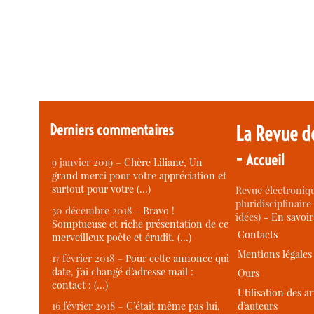
Derniers commentaires
La Revue d
-
Accueil
9 janvier 2019 –
Chère Liliane, Un
grand merci pour votre appréciation et
surtout pour votre (…)
Revue électroniqu
pluridisciplinaire 
30 décembre 2018 –
Bravo !
idées) -
En savoi
Somptueuse et riche présentation de ce
Contacts
merveilleux poète et érudit. (…)
Mentions légales
17 février 2018 –
Pour cette annonce qui
date, j’ai changé d’adresse mail :
Ours
contact : (…)
Utilisation des ar
d’auteurs
16 février 2018 –
C’était même pas lui,