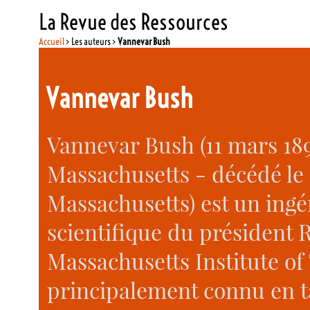
La Revue des Ressources
Accueil
> Les auteurs >
Vannevar Bush
Vannevar Bush
Vannevar Bush (11 mars 189
Massachusetts - décédé le 
Massachusetts) est un ingé
scientifique du président 
Massachusetts Institute of 
principalement connu en t