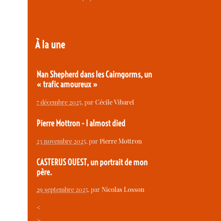
À la une
Nan Shepherd dans les Cairngorms, un
« trafic amoureux »
7 décembre 2025
, par
Cécile Vibarel
Pierre Mottron - I almost died
23 novembre 2025
, par
Pierre Mottron
CASTERUS OUEST, un portrait de mon
père.
29 septembre 2025
, par
Nicolas Losson
<
>