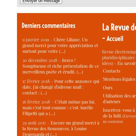
Derniers commentaires
La Revue d
-
Accueil
9 janvier 2019 –
Chère Liliane, Un
grand merci pour votre appréciation et
surtout pour votre (…)
Revue électroniqu
pluridisciplinaire 
30 décembre 2018 –
Bravo !
idées) -
En savoi
Somptueuse et riche présentation de ce
Contacts
merveilleux poète et érudit. (…)
Mentions légales
17 février 2018 –
Pour cette annonce qui
date, j’ai changé d’adresse mail :
Ours
contact : (…)
Utilisation des ar
d’auteurs
16 février 2018 –
C’était même pas lui,
mais c’est tout comme : c’est Aurélie
Inscrivez-vous à 
Filipetti qui a (…)
de la RdR
(Envoye
ni contenu)
29 août 2017 –
Encore un grand merci à
la Revue des Ressources, à Louise
Desrenards et (…)