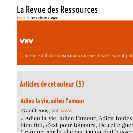
La Revue des Ressources
Accueil
> Les auteurs >
www
www
L’auteur souhaite désormais que ses textes soient p
Articles de cet auteur (5)
Adieu la vie, adieu l’amour
25 août 2009, par
www
« Adieu la vie, adieu l’amour, Adieu toute
bien fini, c’est pour toujours, De cette gue
Craonne, sur le plateau, Qu’on doit laisse