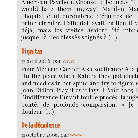
American Psycho 1. Choose to be lucky “If
would hate them anyway” Marilyn Man
l’hôpital était encombrée d’équipes de t
peine circuler. L’attentat avait eu lieu il
déjà, mais les visites avaient été inte
jusque-là : les blessés soignés à (…)
Dignitas
13 avril 2006, par
www
Pour Médéric Cartier A sa souffrance A la 
“In the place where Kate is they put elec
and needles in her spine and try to figure
Joan Didion, Play it as it lays. I Août 2005 
l’indifférence Durant tout le procès, la juge
bonté, de profonde compassion. « Je
douleur, (…)
De la décadence
11 octobre 2006, par
www