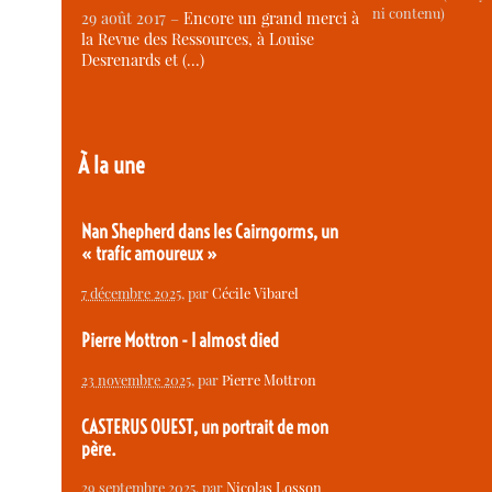
ni contenu)
29 août 2017 –
Encore un grand merci à
la Revue des Ressources, à Louise
Desrenards et (…)
À la une
Nan Shepherd dans les Cairngorms, un
« trafic amoureux »
7 décembre 2025
, par
Cécile Vibarel
Pierre Mottron - I almost died
23 novembre 2025
, par
Pierre Mottron
CASTERUS OUEST, un portrait de mon
père.
29 septembre 2025
, par
Nicolas Losson