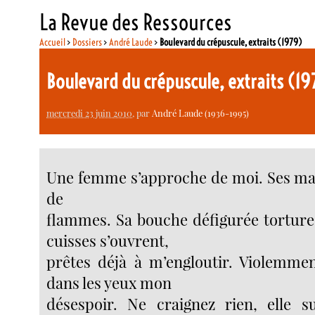
La Revue des Ressources
Accueil
>
Dossiers
>
André Laude
>
Boulevard du crépuscule, extraits (1979)
Boulevard du crépuscule, extraits (1
mercredi 23 juin 2010
, par
André Laude (1936-1995)
Une femme s’approche de moi. Ses ma
de
flammes. Sa bouche défigurée tortur
cuisses s’ouvrent,
prêtes déjà à m’engloutir. Violemment
dans les yeux mon
désespoir. Ne craignez rien, elle su