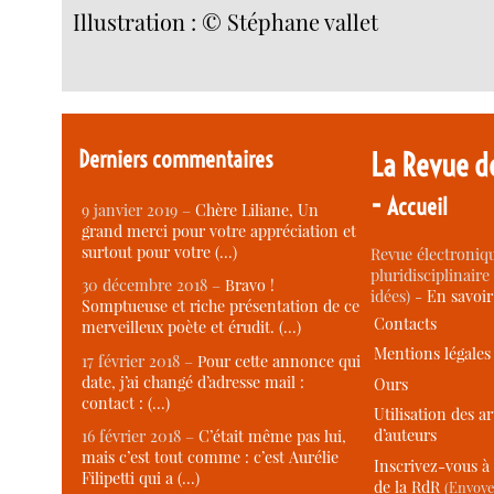
Illustration : © Stéphane vallet
Derniers commentaires
La Revue d
-
Accueil
9 janvier 2019 –
Chère Liliane, Un
grand merci pour votre appréciation et
surtout pour votre (…)
Revue électroniqu
pluridisciplinaire 
30 décembre 2018 –
Bravo !
idées) -
En savoi
Somptueuse et riche présentation de ce
Contacts
merveilleux poète et érudit. (…)
Mentions légales
17 février 2018 –
Pour cette annonce qui
date, j’ai changé d’adresse mail :
Ours
contact : (…)
Utilisation des ar
d’auteurs
16 février 2018 –
C’était même pas lui,
mais c’est tout comme : c’est Aurélie
Inscrivez-vous à 
Filipetti qui a (…)
de la RdR
(Envoye