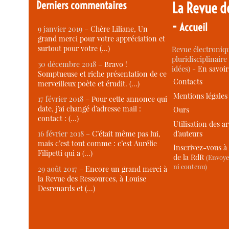
Derniers commentaires
La Revue d
-
Accueil
9 janvier 2019 –
Chère Liliane, Un
grand merci pour votre appréciation et
surtout pour votre (…)
Revue électroniqu
pluridisciplinaire 
30 décembre 2018 –
Bravo !
idées) -
En savoi
Somptueuse et riche présentation de ce
Contacts
merveilleux poète et érudit. (…)
Mentions légales
17 février 2018 –
Pour cette annonce qui
date, j’ai changé d’adresse mail :
Ours
contact : (…)
Utilisation des ar
d’auteurs
16 février 2018 –
C’était même pas lui,
mais c’est tout comme : c’est Aurélie
Inscrivez-vous à 
Filipetti qui a (…)
de la RdR
(Envoye
ni contenu)
29 août 2017 –
Encore un grand merci à
la Revue des Ressources, à Louise
Desrenards et (…)