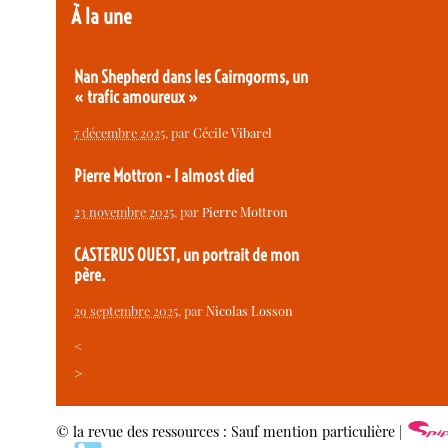
À la une
Nan Shepherd dans les Cairngorms, un
« trafic amoureux »
7 décembre 2025
, par
Cécile Vibarel
Pierre Mottron - I almost died
23 novembre 2025
, par
Pierre Mottron
CASTERUS OUEST, un portrait de mon
père.
29 septembre 2025
, par
Nicolas Losson
<
>
© la revue des ressources : Sauf mention particulière |