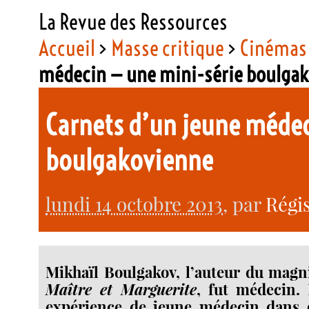
La Revue des Ressources
Accueil
>
Masse critique
>
Cinémas 
médecin — une mini-série boulga
Carnets d’un jeune médec
boulgakovienne
lundi 14 octobre 2013
, par
Régi
Mikhaïl Boulgakov, l’auteur du mag
Maître et Marguerite
, fut médecin. 
expérience de jeune médecin dans