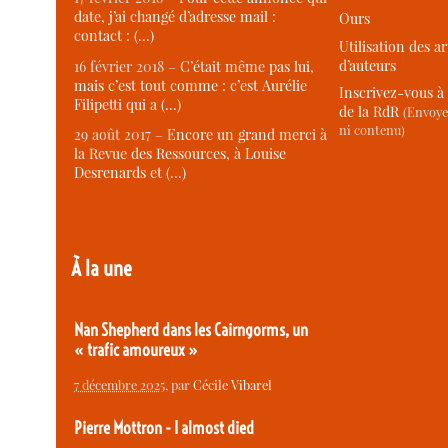
date, j’ai changé d’adresse mail :
Ours
contact : (…)
Utilisation des ar
d’auteurs
16 février 2018 –
C’était même pas lui,
mais c’est tout comme : c’est Aurélie
Inscrivez-vous à 
Filipetti qui a (…)
de la RdR
(Envoye
ni contenu)
29 août 2017 –
Encore un grand merci à
la Revue des Ressources, à Louise
Desrenards et (…)
À la une
Nan Shepherd dans les Cairngorms, un
« trafic amoureux »
7 décembre 2025
, par
Cécile Vibarel
Pierre Mottron - I almost died