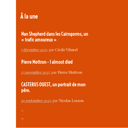
À la une
Nan Shepherd dans les Cairngorms, un
« trafic amoureux »
7 décembre 2025
, par
Cécile Vibarel
Pierre Mottron - I almost died
23 novembre 2025
, par
Pierre Mottron
CASTERUS OUEST, un portrait de mon
père.
29 septembre 2025
, par
Nicolas Losson
<
>