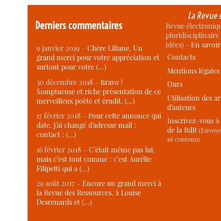
La Revue 
Derniers commentaires
Revue électroniqu
pluridisciplinaire 
idées) -
En savoi
9 janvier 2019 –
Chère Liliane, Un
Contacts
grand merci pour votre appréciation et
surtout pour votre (…)
Mentions légales
30 décembre 2018 –
Bravo !
Ours
Somptueuse et riche présentation de ce
Utilisation des ar
merveilleux poète et érudit. (…)
d’auteurs
17 février 2018 –
Pour cette annonce qui
Inscrivez-vous à 
date, j’ai changé d’adresse mail :
de la RdR
(Envoye
contact : (…)
ni contenu)
16 février 2018 –
C’était même pas lui,
mais c’est tout comme : c’est Aurélie
Filipetti qui a (…)
29 août 2017 –
Encore un grand merci à
la Revue des Ressources, à Louise
Desrenards et (…)