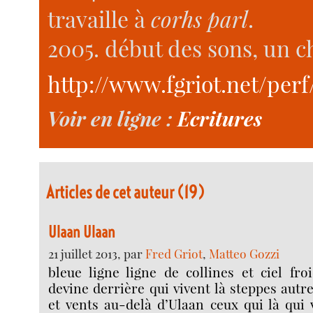
travaille à
corhs parl
.
2005. début des sons, un c
http://www.fgriot.net/perf
Voir en ligne :
Ecritures
Articles de cet auteur (19)
Ulaan Ulaan
21 juillet 2013, par
Fred Griot
,
Matteo Gozzi
bleue ligne ligne de collines et ciel fr
devine derrière qui vivent là steppes autr
et vents au-delà d’Ulaan ceux qui là qui 