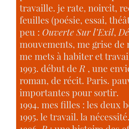
travaille. je rate, noircit, 
feuilles (poésie, essai, théât
peu :
Ouverte Sur l’Exil
,
Dé
mouvements, me grise de m
me mets à habiter et trava
1993. début de
R
, une envi
roman, de récit. Paris. pau
importantes pour sortir.
1994. mes filles : les deux 
1995. le travail. la nécessité
1996.
R
: une histoire des 