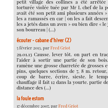
petit village des collines a été arrêtée
torturée violée tuée par Mr L chef de la p
avait été son petit ami plusieurs années »
les a ramassés en car | on les a fait desce
les a jetés dans un aven » ou bien dire « l
son bourreau | (…)
écouter - cabane d’hiver (2)
5 février 2013, par
Fred Griot
29.01.13 Causse. lever tôt. on part en tra
l’aider à sortir une partie de son boi
ramène une grosse charretée de grosses et
pins, quelques sections de 7, 8 m. retour
coup de barre, écrire, sieste. le temp
chauffage il fait 12 dans la yourte. partie d
distance des (…)
la foule estom
17 décembre 2007, par
Fred Griot