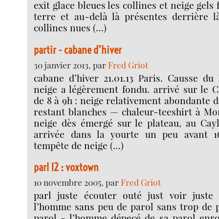
exit glace bleues les collines et neige gels 
terre et au-delà là présentes derrière l
collines nues (…)
partir - cabane d’hiver
30 janvier 2013, par
Fred Griot
cabane d’hiver 21.01.13 Paris. Causse du 
neige a légèrement fondu. arrivé sur le C
de 8 à 9h : neige relativement abondante d
restant blanches — chaleur-teeshirt à Mo
neige dès émergé sur le plateau, au Ca
arrivée dans la yourte un peu avant 16
tempête de neige (…)
parl 12 : voxtown
10 novembre 2005, par
Fred Griot
parl juste écouter outé just voir juste 
l’homme sans peu de parol sans trop de p
parol - l’homme dépecé de sa parol enro