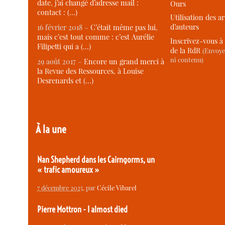
date, j’ai changé d’adresse mail :
Ours
contact : (…)
Utilisation des ar
d’auteurs
16 février 2018 –
C’était même pas lui,
mais c’est tout comme : c’est Aurélie
Inscrivez-vous à 
Filipetti qui a (…)
de la RdR
(Envoye
ni contenu)
29 août 2017 –
Encore un grand merci à
la Revue des Ressources, à Louise
Desrenards et (…)
À la une
Nan Shepherd dans les Cairngorms, un
« trafic amoureux »
7 décembre 2025
, par
Cécile Vibarel
Pierre Mottron - I almost died