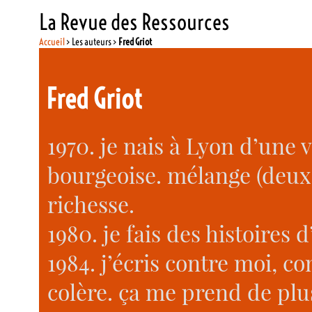
La Revue des Ressources
Accueil
> Les auteurs >
Fred Griot
Fred Griot
1970. je nais à Lyon d’une
bourgeoise. mélange (deux 
richesse.
1980. je fais des histoires d
1984. j’écris contre moi, co
colère. ça me prend de plu