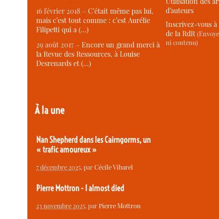
Utilisation des ar
d’auteurs
16 février 2018 –
C’était même pas lui,
mais c’est tout comme : c’est Aurélie
Inscrivez-vous à 
Filipetti qui a (…)
de la RdR
(Envoye
ni contenu)
29 août 2017 –
Encore un grand merci à
la Revue des Ressources, à Louise
Desrenards et (…)
À la une
Nan Shepherd dans les Cairngorms, un
« trafic amoureux »
7 décembre 2025
, par
Cécile Vibarel
Pierre Mottron - I almost died
23 novembre 2025
, par
Pierre Mottron