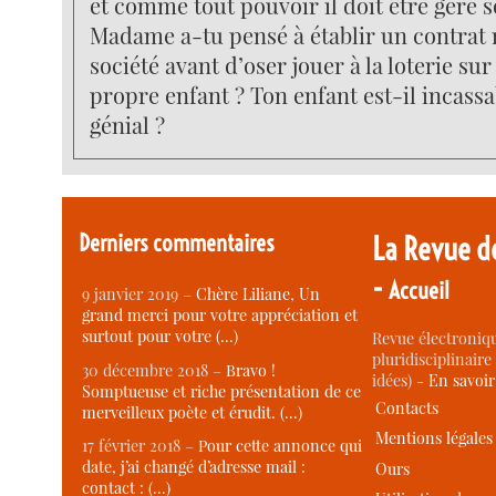
et comme tout pouvoir il doit être géré 
Madame a-tu pensé à établir un contrat n
société avant d’oser jouer à la loterie sur
propre enfant ? Ton enfant est-il incass
génial ?
Derniers commentaires
La Revue d
-
Accueil
9 janvier 2019 –
Chère Liliane, Un
grand merci pour votre appréciation et
surtout pour votre (…)
Revue électroniqu
pluridisciplinaire 
30 décembre 2018 –
Bravo !
idées) -
En savoi
Somptueuse et riche présentation de ce
Contacts
merveilleux poète et érudit. (…)
Mentions légales
17 février 2018 –
Pour cette annonce qui
date, j’ai changé d’adresse mail :
Ours
contact : (…)