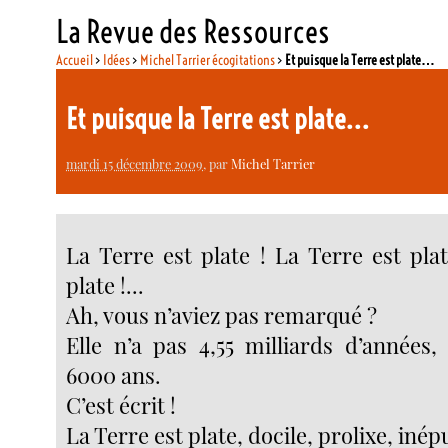
La Revue des Ressources
Accueil
>
Idées
>
Michel Tarrier écogitations
>
Et puisque la Terre est plate…
Et puisque la Terre est plate…
mardi 15 décembre 2009
, par
Michel Tarrier
La Terre est plate ! La Terre est pla
plate !...
Ah, vous n’aviez pas remarqué ?
Elle n’a pas 4,55 milliards d’années
6000 ans.
C’est écrit !
La Terre est plate, docile, prolixe, inép