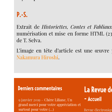
P.-S.
Extrait de
Historiettes, Contes et Fabliau
numérisation et mise en forme HTML (2
de T. Selva.
L’image en tête d’article est une œuvre p
Nakamura Hiroshi
.
Derniers commentaires
La Revue d
-
Accueil
9 janvier 2019 –
Chère Liliane, Un
grand merci pour votre appréciation et
surtout pour votre (…)
Revue électroniqu