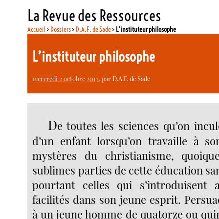
La Revue des Ressources
Accueil
>
Dossiers
>
D.A.F. de Sade
>
L’instituteur philosophe
L’instituteur philosophe
mercredi 2 octobre 2013
, par
D.A.F. de Sade
D
e toutes les sciences qu’on incu
d’un enfant lorsqu’on travaille à so
mystères du christianisme, quoiq
sublimes parties de cette éducation sa
pourtant celles qui s’introduisent 
facilités dans son jeune esprit. Pers
à un jeune homme de quatorze ou qui