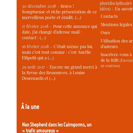
pluridisciplinaire 
30 décembre 2018 –
Bravo !
idées) -
En savoi
Somptueuse et riche présentation de ce
Contacts
merveilleux poète et érudit. (…)
Mentions légales
17 février 2018 –
Pour cette annonce qui
date, j’ai changé d’adresse mail :
Ours
contact : (…)
Utilisation des ar
d’auteurs
16 février 2018 –
C’était même pas lui,
mais c’est tout comme : c’est Aurélie
Inscrivez-vous à 
Filipetti qui a (…)
de la RdR
(Envoye
ni contenu)
29 août 2017 –
Encore un grand merci à
la Revue des Ressources, à Louise
Desrenards et (…)
À la une
Nan Shepherd dans les Cairngorms, un
« trafic amoureux »