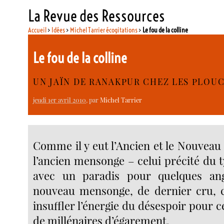
La Revue des Ressources
Accueil
>
Idées
>
Michel Tarrier écogitations
>
Le fou de la colline
Le fou de la colline
UN JAÏN DE RANAKPUR CHEZ LES PLOU
jeudi 1er avril 2010
, par
Michel Tarrier
Comme il y eut l’Ancien et le Nouveau 
l’ancien mensonge – celui précité du 
avec un paradis pour quelques ang
nouveau mensonge, de dernier cru, c
insuffler l’énergie du désespoir pour ce
de millénaires d’égarement.