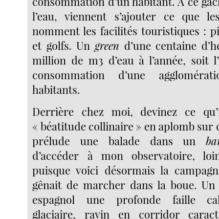
consommation d’un habitant. À ce gâc
l’eau, viennent s’ajouter ce que le
nomment les facilités touristiques : p
et golfs. Un
green
d’une centaine d’h
million de m3 d’eau à l’année, soit l
consommation d’une agglomérat
habitants.
Derrière chez moi, devinez ce qu
« béatitude collinaire » en aplomb sur 
prélude une balade dans un
ba
d’accéder à mon observatoire, loin
puisque voici désormais la campagn
gênait de marcher dans la boue. U
espagnol une profonde faille cal
glaciaire, ravin en corridor caract