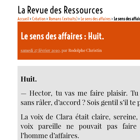
La Revue des Ressources
Accueil
>
Création
>
Romans (extraits)
>
Le sens des affaires
>
Le sens des affair
Le sens des affaires : Huit.
samedi 27 février 2010
, par
Rodolphe Christin
Huit.
— Hector, tu vas me faire plaisir. Tu
sans râler, d’accord ? Sois gentil s’il te p
La voix de Clara était claire, sereine
voix pareille ne pouvait pas fair
l’homme d’affaires.