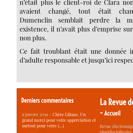
n’était plus le client-roi de Clara no
avaient changé, tout était cha
Dumenclin semblait perdre la m
existence, il n’avait plus d’emprise sur
non plus.
Ce fait troublant était une donnée i
d’adulte responsable et jusqu’ici respec
Derniers commentaires
La Revue d
-
Accueil
9 janvier 2019 –
Chère Liliane, Un
grand merci pour votre appréciation et
surtout pour votre (…)
Revue électroniqu
pluridisciplinaire 