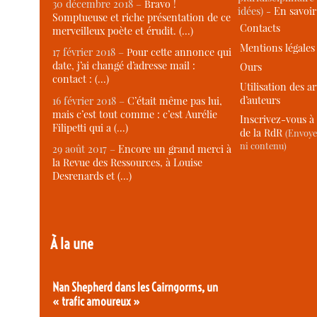
30 décembre 2018 –
Bravo !
idées) -
En savoi
Somptueuse et riche présentation de ce
Contacts
merveilleux poète et érudit. (…)
Mentions légales
17 février 2018 –
Pour cette annonce qui
date, j’ai changé d’adresse mail :
Ours
contact : (…)
Utilisation des ar
d’auteurs
16 février 2018 –
C’était même pas lui,
mais c’est tout comme : c’est Aurélie
Inscrivez-vous à 
Filipetti qui a (…)
de la RdR
(Envoye
ni contenu)
29 août 2017 –
Encore un grand merci à
la Revue des Ressources, à Louise
Desrenards et (…)
À la une
Nan Shepherd dans les Cairngorms, un
« trafic amoureux »