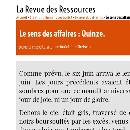
La Revue des Ressources
Accueil
>
Création
>
Romans (extraits)
>
Le sens des affaires
>
Le sens des affai
Le sens des affaires : Quinze.
samedi 17 avril 2010
, par
Rodolphe Christin
Comme prévu, le six juin arriva le l
juin. Les jours précédents avaient 
sombres pour que ce maudit anniversai
jour de joie, ni un jour de gloire.
Dehors le ciel était gris, traversé d
noirs boursouflés par les excès, venus d
d’une pluie qui tomberait plus tard. 