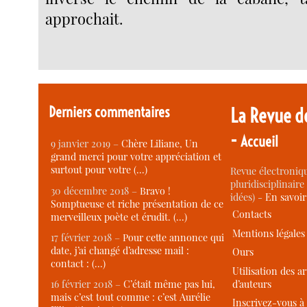
approchait.
Derniers commentaires
La Revue d
-
Accueil
9 janvier 2019 –
Chère Liliane, Un
grand merci pour votre appréciation et
surtout pour votre (…)
Revue électroniqu
pluridisciplinaire 
30 décembre 2018 –
Bravo !
idées) -
En savoi
Somptueuse et riche présentation de ce
Contacts
merveilleux poète et érudit. (…)
Mentions légales
17 février 2018 –
Pour cette annonce qui
date, j’ai changé d’adresse mail :
Ours
contact : (…)
Utilisation des ar
d’auteurs
16 février 2018 –
C’était même pas lui,
mais c’est tout comme : c’est Aurélie
Inscrivez-vous à 