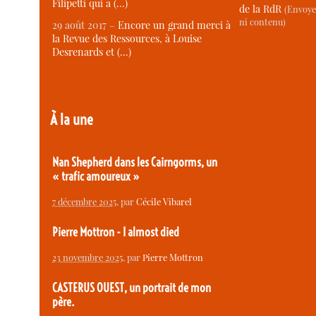
Filipetti qui a (…)
de la RdR
(Envoye
ni contenu)
29 août 2017 –
Encore un grand merci à
la Revue des Ressources, à Louise
Desrenards et (…)
À la une
Nan Shepherd dans les Cairngorms, un
« trafic amoureux »
7 décembre 2025
, par
Cécile Vibarel
Pierre Mottron - I almost died
23 novembre 2025
, par
Pierre Mottron
CASTERUS OUEST, un portrait de mon
père.