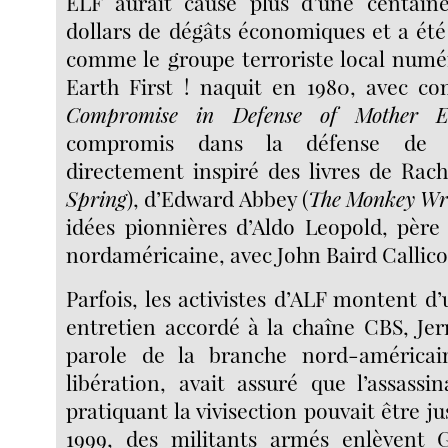
ELF aurait causé plus d’une centain
dollars de dégâts économiques et a été 
comme le groupe terroriste local numé
Earth First ! naquit en 1980, avec c
Compromise in Defense of Mother E
compromis dans la défense de l
directement inspiré des livres de Rach
Spring
), d’Edward Abbey (
The Monkey Wr
idées pionnières d’Aldo Leopold, père
nordaméricaine, avec John Baird Callico
Parfois, les activistes d’ALF montent d
entretien accordé à la chaîne CBS, Jer
parole de la branche nord-américa
libération, avait assuré que l’assass
pratiquant la vivisection pouvait être ju
1999, des militants armés enlèvent 