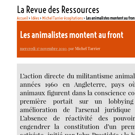
La Revue des Ressources
Accueil
>
Idées
>
Michel Tarrier écogitations
>
Les animalistes montent au fron
Les animalistes montent au front
mercredi 17 novembre 2010
, par
Michel Tarrier
L’action directe du militantisme animal
années 1960 en Angleterre, pays où
animaux figurent dans la conscience coll
première portait sur un lobbyin
amélioration de l’arsenal juridique
L’absence de réactivité des pouvoir
engendrer la constitution d’un prem
activiste, initié par John Prestidge : la