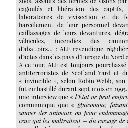
zoos, assauts des fermes de visons p
cagoulés et libération des captifs
laboratoires de vivisection et de f
harcèlement de leur personnel devan
caillassages de leurs devantures, dég
véhicules, incendies des camions
d’abattoirs… : ALF revendique réguliè
d’actes dans les pays d’Europe du Nord e
À ce jour, ALF est toujours pourchassé
antiterroristes de Scotland Yard et d
« invincible », selon Robin Webb, son
fut embastillé durant sept mois en 1995.
une interview que «
l’État ne peut empri
communique que «
Quiconque, faisan
sauver des animaux ou pour endommager
ceux qui les maltraitent – du cassage de v