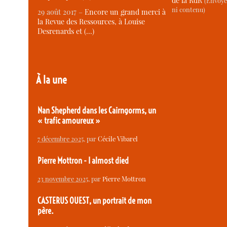
de la RdR
(Envoye
ni contenu)
29 août 2017 –
Encore un grand merci à
la Revue des Ressources, à Louise
Desrenards et (…)
À la une
Nan Shepherd dans les Cairngorms, un
« trafic amoureux »
7 décembre 2025
, par
Cécile Vibarel
Pierre Mottron - I almost died
23 novembre 2025
, par
Pierre Mottron
CASTERUS OUEST, un portrait de mon
père.