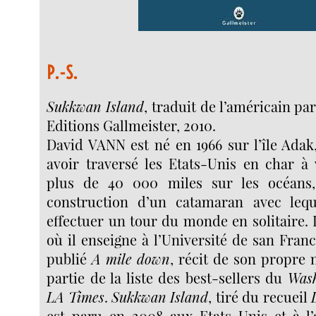
P.-S.
Sukkwan Island
, traduit de l’américain pa
Editions Gallmeister, 2010.
David VANN est né en 1966 sur l’île Adak
avoir traversé les Etats-Unis en char à 
plus de 40 000 miles sur les océans, 
construction d’un catamaran avec lequ
effectuer un tour du monde en solitaire. I
où il enseigne à l’Université de san Franc
publié
A mile
down
, récit de son propre 
partie de la liste des best-sellers du
Wash
LA Times
.
Sukkwan Island
, tiré du recueil
est paru en 2008 aux Etats-Unis et à 