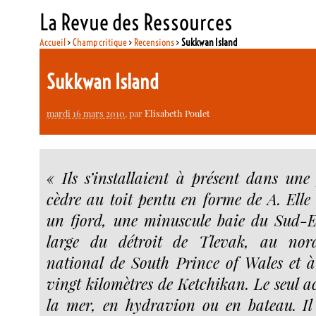
La Revue des Ressources
Accueil
>
Champ critique
>
Recensions
>
Sukkwan Island
Sukkwan Island
mardi 16 mars 2010
, par
Elisabeth Poulet
« Ils s’installaient à présent dans une
cèdre au toit pentu en forme de A. Elle 
un fjord, une minuscule baie du Sud-E
large du détroit de Tlevak, au nor
national de South Prince of Wales et 
vingt kilomètres de Ketchikan. Le seul ac
la mer, en hydravion ou en bateau. Il