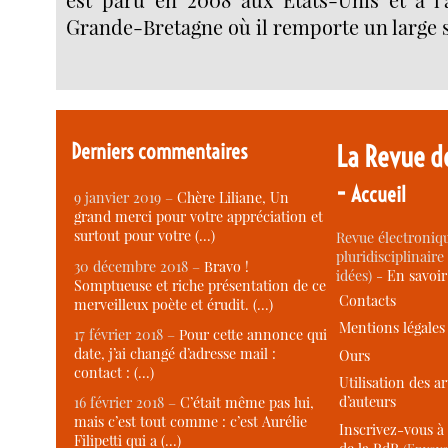
Grande-Bretagne où il remporte un large 
Derniers commentaires
La Revue d
-
Accueil
9 janvier 2019 –
Chère Liliane, Un
grand merci pour votre appréciation et
surtout pour votre (…)
Revue électroniqu
pluridisciplinaire 
30 décembre 2018 –
Bravo !
idées) -
En savoi
Somptueuse et riche présentation de ce
Contacts
merveilleux poète et érudit. (…)
Mentions légales
17 février 2018 –
Pour cette annonce qui
date, j’ai changé d’adresse mail :
Ours
contact : (…)
Utilisation des ar
d’auteurs
16 février 2018 –
C’était même pas lui,
mais c’est tout comme : c’est Aurélie
Inscrivez-vous à 
Filipetti qui a (…)