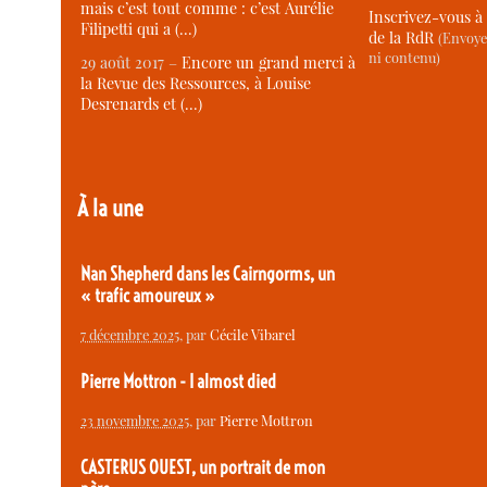
mais c’est tout comme : c’est Aurélie
Inscrivez-vous à 
Filipetti qui a (…)
de la RdR
(Envoye
ni contenu)
29 août 2017 –
Encore un grand merci à
la Revue des Ressources, à Louise
Desrenards et (…)
À la une
Nan Shepherd dans les Cairngorms, un
« trafic amoureux »
7 décembre 2025
, par
Cécile Vibarel
Pierre Mottron - I almost died
23 novembre 2025
, par
Pierre Mottron
CASTERUS OUEST, un portrait de mon