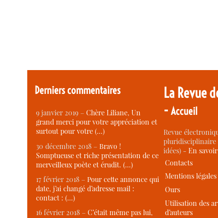
Derniers commentaires
La Revue d
-
Accueil
9 janvier 2019 –
Chère Liliane, Un
grand merci pour votre appréciation et
surtout pour votre (…)
Revue électroniqu
pluridisciplinaire 
30 décembre 2018 –
Bravo !
idées) -
En savoi
Somptueuse et riche présentation de ce
Contacts
merveilleux poète et érudit. (…)
Mentions légales
17 février 2018 –
Pour cette annonce qui
date, j’ai changé d’adresse mail :
Ours
contact : (…)
Utilisation des ar
d’auteurs
16 février 2018 –
C’était même pas lui,