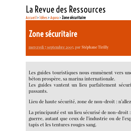
La Revue des Ressources
Accueil
>
Idées
>
Agora
>
Zone sécuritaire
Zone sécuritaire
mercredi 7 septembre 2005
, par
Stéphane Tirilly
Les guides touristiques nous emmènent vers une
béton prospère, sa marina internationale.
Les guides vantent un lieu parfaitement sécuri
passants.
Lieu de haute sécurité, zone de non-droit : n’alle
La principauté est un lieu sécurisé de non-droit : l
guerre, autant que ceux de l’industrie ou de l’expl
tapis et les tentures rouges sang.