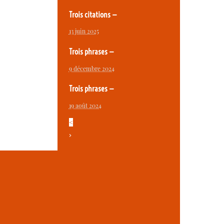
Trois citations —
13 juin 2025
Trois phrases —
9 décembre 2024
Trois phrases —
19 août 2024
<
>