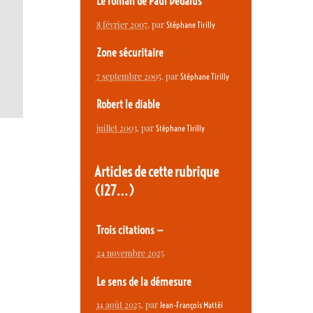
Le roman de Paul Dédalus
8 février 2007
, par
Stéphane Tirilly
Zone sécuritaire
7 septembre 2005
, par
Stéphane Tirilly
Robert le diable
juillet 2003
, par
Stéphane Tirilly
Articles de cette rubrique
(127…)
Trois citations —
24 novembre 2025
Le sens de la démesure
14 août 2025
, par
Jean-François Mattéi