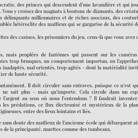
ocratie, des princes qui descendent d’une lavandière et qui jo
s. Vous y croisez des magnats à boutons de diamants, des créat
 délinquants millionnaires et de riches asociaux, des coutur
emblée hétéroclite des maffieux qui se gargarise de la sécurité d
ttes des casinos, les prisonniers du jeu, ceux-là que vous avez 
es, mais peuplées de fantômes qui passent sur les caméras
 gestes trop brusques, un comportement importun, on l’appréh
 inadaptés, mal orientés, trop agités - dont la matérialité invi
tier de haute sécurité.
tantanément. Il doit circuler sans entraves, puisque ce n’est q
n ne sait plus - mais qu’importe. Cela circule dans un esp
e l’argent au sens où nous l’entendons ? Il faudrait invente
les prédations, ce flux électronisé et mystérieux de la pla
gineuses, entre des lieux lointains et liés.
iste sans doute des maffieux de l’ancienne école qui débarquent ai
es de la principauté, muettes comme des tombeaux.