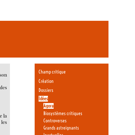
Champ critique
 son
Création
 des
Dossiers
Idées
Agora
Biosystèmes critiques
e la
Controverses
 les
Grands astreignants