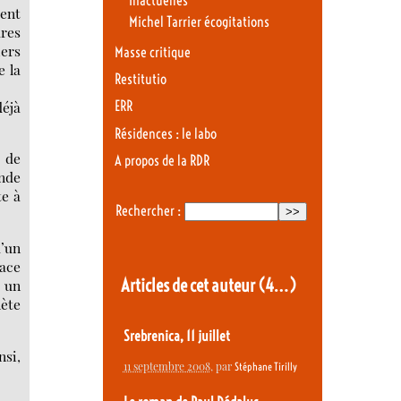
Inactuelles
uent
Michel Tarrier écogitations
ures
iers
Masse critique
e la
Restitutio
déjà
ERR
Résidences : le labo
 de
A propos de la RDR
ende
te à
Rechercher :
u’un
ace
Articles de cet auteur
(4…)
r un
nète
Srebrenica, 11 juillet
nsi,
11 septembre 2008
, par
Stéphane Tirilly