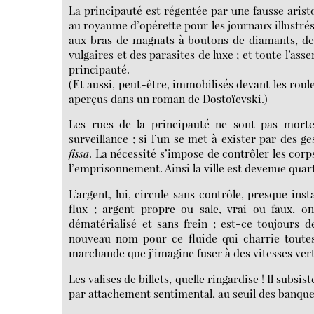
La principauté est régentée par une fausse arist
au royaume d’opérette pour les journaux illustré
aux bras de magnats à boutons de diamants, des
vulgaires et des parasites de luxe ; et toute l’ass
principauté.
(Et aussi, peut-être, immobilisés devant les roule
aperçus dans un roman de Dostoïevski.)
Les rues de la principauté ne sont pas mort
surveillance ; si l’un se met à exister par des
fissa
. La nécessité s’impose de contrôler les corps
l’emprisonnement. Ainsi la ville est devenue quar
L’argent, lui, circule sans contrôle, presque ins
flux ; argent propre ou sale, vrai ou faux, o
dématérialisé et sans frein ; est-ce toujours d
nouveau nom pour ce fluide qui charrie toutes 
marchande que j’imagine fuser à des vitesses verti
Les valises de billets, quelle ringardise ! Il subs
par attachement sentimental, au seuil des banqu