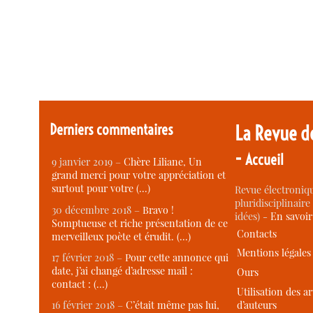
Derniers commentaires
La Revue d
-
Accueil
9 janvier 2019 –
Chère Liliane, Un
grand merci pour votre appréciation et
surtout pour votre (…)
Revue électroniqu
pluridisciplinaire 
30 décembre 2018 –
Bravo !
idées) -
En savoi
Somptueuse et riche présentation de ce
Contacts
merveilleux poète et érudit. (…)
Mentions légales
17 février 2018 –
Pour cette annonce qui
date, j’ai changé d’adresse mail :
Ours
contact : (…)
Utilisation des ar
d’auteurs
16 février 2018 –
C’était même pas lui,