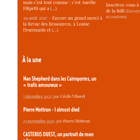
mais c’est tout comme : c’est Aurélie
Inscrivez-vous à 
Filipetti qui a (…)
de la RdR
(Envoye
ni contenu)
29 août 2017 –
Encore un grand merci à
la Revue des Ressources, à Louise
Desrenards et (…)
À la une
Nan Shepherd dans les Cairngorms, un
« trafic amoureux »
7 décembre 2025
, par
Cécile Vibarel
Pierre Mottron - I almost died
23 novembre 2025
, par
Pierre Mottron
CASTERUS OUEST, un portrait de mon