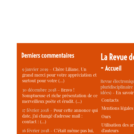
Derniers commentaires
La Revue d
-
Accueil
9 janvier 2019 –
Chère Liliane, Un
grand merci pour votre appréciation et
surtout pour votre (…)
Revue électroniqu
pluridisciplinaire 
30 décembre 2018 –
Bravo !
idées) -
En savoi
Somptueuse et riche présentation de ce
Contacts
merveilleux poète et érudit. (…)
Mentions légales
17 février 2018 –
Pour cette annonce qui
date, j’ai changé d’adresse mail :
Ours
contact : (…)
Utilisation des ar
d’auteurs
16 février 2018 –
C’était même pas lui,