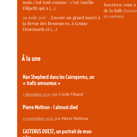
mais c’est tout comme : c’est Aurélie
Inscrivez-vous à 
Filipetti qui a (…)
de la RdR
(Envoye
ni contenu)
29 août 2017 –
Encore un grand merci à
la Revue des Ressources, à Louise
Desrenards et (…)
À la une
Nan Shepherd dans les Cairngorms, un
« trafic amoureux »
7 décembre 2025
, par
Cécile Vibarel
Pierre Mottron - I almost died
23 novembre 2025
, par
Pierre Mottron
CASTERUS OUEST, un portrait de mon