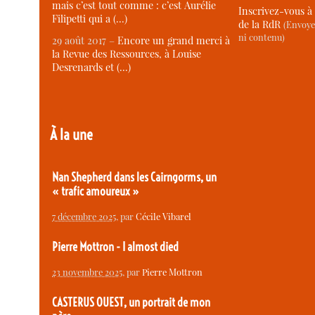
mais c’est tout comme : c’est Aurélie
Inscrivez-vous à 
Filipetti qui a (…)
de la RdR
(Envoye
ni contenu)
29 août 2017 –
Encore un grand merci à
la Revue des Ressources, à Louise
Desrenards et (…)
À la une
Nan Shepherd dans les Cairngorms, un
« trafic amoureux »
7 décembre 2025
, par
Cécile Vibarel
Pierre Mottron - I almost died
23 novembre 2025
, par
Pierre Mottron
CASTERUS OUEST, un portrait de mon