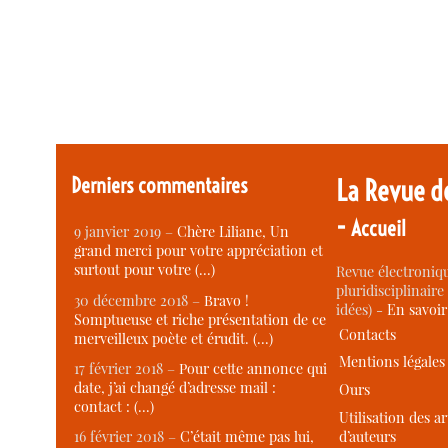
Derniers commentaires
La Revue d
-
Accueil
9 janvier 2019 –
Chère Liliane, Un
grand merci pour votre appréciation et
surtout pour votre (…)
Revue électroniqu
pluridisciplinaire 
30 décembre 2018 –
Bravo !
idées) -
En savoi
Somptueuse et riche présentation de ce
Contacts
merveilleux poète et érudit. (…)
Mentions légales
17 février 2018 –
Pour cette annonce qui
date, j’ai changé d’adresse mail :
Ours
contact : (…)
Utilisation des ar
d’auteurs
16 février 2018 –
C’était même pas lui,