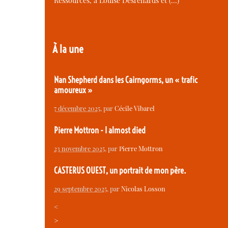
Ressources, à Louise Desrenards et (…)
À la une
Nan Shepherd dans les Cairngorms, un « trafic
amoureux »
7 décembre 2025
, par
Cécile Vibarel
Pierre Mottron - I almost died
23 novembre 2025
, par
Pierre Mottron
CASTERUS OUEST, un portrait de mon père.
29 septembre 2025
, par
Nicolas Losson
<
>