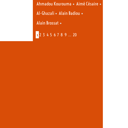
•
•
Ahmadou Kourouma
Aimé Césaire
•
•
Al-Ghazali
Alain Badiou
•
Alain Brossat
1
…
2
3
4
5
6
7
8
9
20