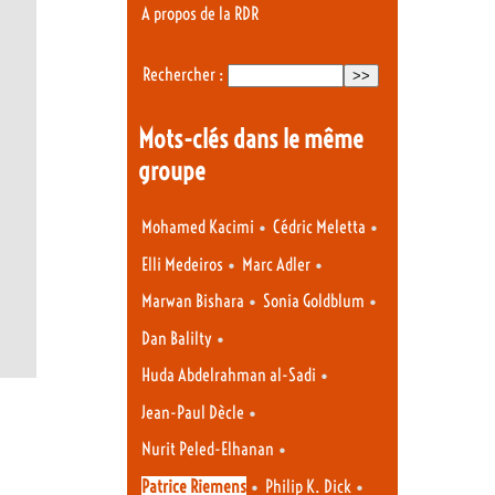
A propos de la RDR
Rechercher :
Mots-clés dans le même
groupe
•
•
Mohamed Kacimi
Cédric Meletta
•
•
Elli Medeiros
Marc Adler
•
•
Marwan Bishara
Sonia Goldblum
•
Dan Balilty
•
Huda Abdelrahman al-Sadi
•
Jean-Paul Dècle
•
Nurit Peled-Elhanan
•
•
Patrice Riemens
Philip K. Dick