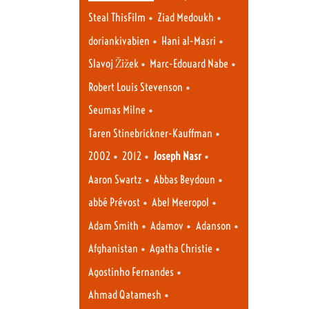
•
•
Steal ThisFilm
Ziad Medoukh
•
•
doriankivabien
Hani al-Masri
•
•
Slavoj Žižek
Marc-Edouard Nabe
•
Robert Louis Stevenson
•
Seumas Milne
•
Taren Stinebrickner-Kauffman
•
•
•
2002
2012
Joseph Nasr
•
•
Aaron Swartz
Abbas Beydoun
•
•
abbé Prévost
Abel Meeropol
•
•
•
Adam Smith
Adamov
Adanson
•
•
Afghanistan
Agatha Christie
•
Agostinho Fernandes
•
Ahmad Qatamesh