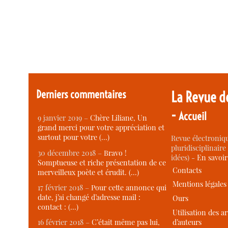
Derniers commentaires
La Revue d
-
Accueil
9 janvier 2019 –
Chère Liliane, Un
grand merci pour votre appréciation et
surtout pour votre (…)
Revue électroniqu
pluridisciplinaire 
30 décembre 2018 –
Bravo !
idées) -
En savoi
Somptueuse et riche présentation de ce
Contacts
merveilleux poète et érudit. (…)
Mentions légales
17 février 2018 –
Pour cette annonce qui
date, j’ai changé d’adresse mail :
Ours
contact : (…)
Utilisation des ar
d’auteurs
16 février 2018 –
C’était même pas lui,