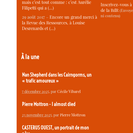
mais c’est tout comme : c’est Aurélie
Inscrivez-vous à 
Filipetti qui a (…)
de la RdR
(Envoye
ni contenu)
29 août 2017 –
Encore un grand merci à
la Revue des Ressources, à Louise
Desrenards et (…)
À la une
Nan Shepherd dans les Cairngorms, un
« trafic amoureux »
7 décembre 2025
, par
Cécile Vibarel
Pierre Mottron - I almost died
23 novembre 2025
, par
Pierre Mottron
CASTERUS OUEST, un portrait de mon