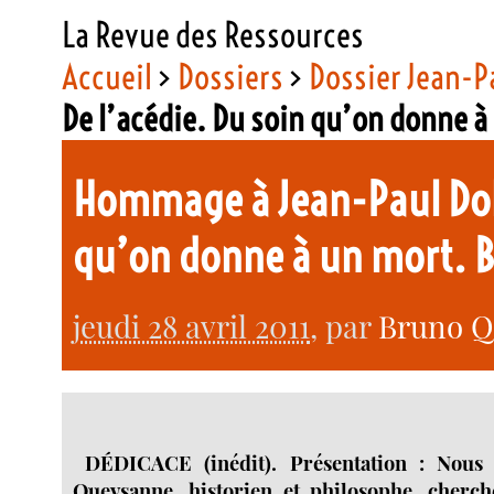
La Revue des Ressources
Accueil
>
Dossiers
>
Dossier Jean-P
De l’acédie. Du soin qu’on donne 
Hommage à Jean-Paul Dollé
qu’on donne à un mort.
jeudi 28 avril 2011
, par
Bruno Q
DÉDICACE (inédit). Présentation : Nous
Queysanne, historien et philosophe, cherche