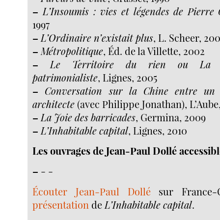
–
L’Insoumis : vies et légendes de Pierr
1997
–
L’Ordinaire n’existait plus
, L. Scheer, 200
–
Métropolitique
, Éd. de la Villette, 2002
–
Le Territoire du rien ou La co
patrimonialiste
, Lignes, 2005
–
Conversation sur la Chine entre un 
architecte
(avec Philippe Jonathan), L’Aube
–
La Joie des barricades
, Germina, 2009
–
L’Inhabitable capital
, Lignes, 2010
Les ouvrages de Jean-Paul Dollé accessib
–
- -
Écouter Jean-Paul Dollé
sur France-
présentation
de
L’Inhabitable capital
.