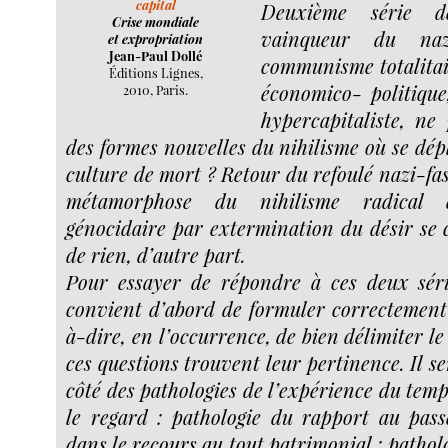
capital
Deuxième série d
Crise mondiale
vainqueur du na
et expropriation
Jean-Paul Dollé
communisme totalitair
Éditions Lignes,
économico- politique
2010, Paris.
hypercapitaliste, ne
des formes nouvelles du nihilisme où se dé
culture de mort ? Retour du refoulé nazi-fas
métamorphose du nihilisme radical e
génocidaire par extermination du désir se 
de rien, d’autre part.
Pour essayer de répondre à ces deux séri
convient d’abord de formuler correctement 
à-dire, en l’occurrence, de bien délimiter l
ces questions trouvent leur pertinence. Il s
côté des pathologies de l’expérience du temps
le regard : pathologie du rapport au pass
dans le recours au tout patrimonial ; pathol