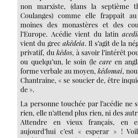
non marxiste, (dans la septième t
Coulanges) comme elle frappait a
moines des monastères et des cou
l’Europe. Acédie vient du latin
aced
vient du grec
akêdeia
. Il s’agit de la n
privatif, du
kêdos
, à savoir l’intérêt p
ou quelqu’un, le soin (le
care
en angla
forme verbale au moyen,
kêdomai
, nou
Chantraine, « se soucier de, être inqui
de ».
La personne touchée par l’acédie ne s
rien, elle n’attend plus rien, ni des au
Attendre en vieux français, en e
aujourd’hui c’est « esperar » ! Voi