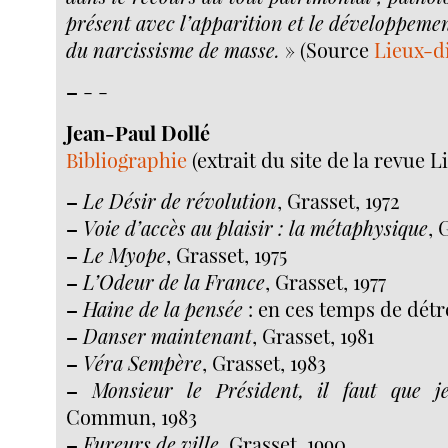
présent avec l’apparition et le développeme
du narcissisme de masse.
» (Source
Lieux-d
–
- -
Jean-Paul Dollé
Bibliographie
(extrait du site de la revue L
–
Le Désir de révolution
, Grasset, 1972
–
Voie d’accès au plaisir : la métaphysique
, 
–
Le Myope
, Grasset, 1975
–
L’Odeur de la France
, Grasset, 1977
–
Haine de la pensée
: en ces temps de détr
–
Danser maintenant
, Grasset, 1981
–
Véra Sempère
, Grasset, 1983
–
Monsieur le Président, il faut que j
Commun, 1983
–
Fureurs de ville
, Grasset, 1990