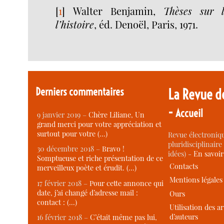
[
1
]
Walter Benjamin,
Thèses sur 
l’histoire
, éd. Denoël, Paris, 1971.
Derniers commentaires
La Revue d
-
Accueil
9 janvier 2019 –
Chère Liliane, Un
grand merci pour votre appréciation et
surtout pour votre (…)
Revue électroniqu
pluridisciplinaire 
30 décembre 2018 –
Bravo !
idées) -
En savoi
Somptueuse et riche présentation de ce
Contacts
merveilleux poète et érudit. (…)
Mentions légales
17 février 2018 –
Pour cette annonce qui
date, j’ai changé d’adresse mail :
Ours
contact : (…)
Utilisation des ar
d’auteurs
16 février 2018 –
C’était même pas lui,