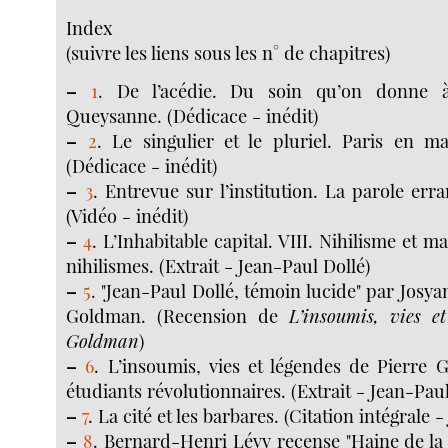
Index
(suivre les liens sous les n° de chapitres)
–
1
. De l’acédie. Du soin qu’on donne
Queysanne. (Dédicace - inédit)
–
2
. Le singulier et le pluriel. Paris en ma
(Dédicace - inédit)
–
3
. Entrevue sur l’institution. La parole err
(Vidéo - inédit)
–
4
. L’Inhabitable capital. VIII. Nihilisme et m
nihilismes. (Extrait - Jean-Paul Dollé)
–
5
. "Jean-Paul Dollé, témoin lucide" par Josya
Goldman. (Recension de
L’insoumis, vies e
Goldman
)
–
6
. L’insoumis, vies et légendes de Pierre Go
étudiants révolutionnaires. (Extrait - Jean-Paul
–
7
. La cité et les barbares. (Citation intégrale 
–
8
. Bernard-Henri Lévy recense "Haine de la