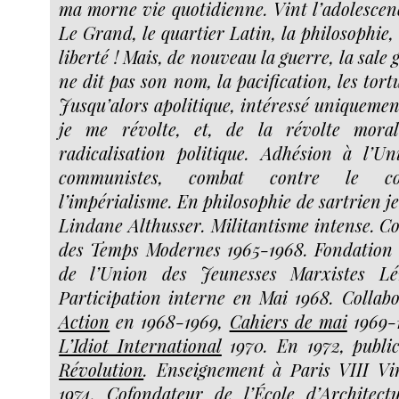
ma morne vie quotidienne. Vint l’adolescenc
Le Grand, le quartier Latin, la philosophie, le
liberté ! Mais, de nouveau la guerre, la sale 
ne dit pas son nom, la pacification, les tort
Jusqu’alors apolitique, intéressé uniquement
je me révolte, et, de la révolte mora
radicalisation politique. Adhésion à l’U
communistes, combat contre le col
l’impérialisme. En philosophie de sartrien j
Lindane Althusser. Militantisme intense. C
des Temps Modernes 1965-1968. Fondation 
de l’Union des Jeunesses Marxistes Lé
Participation interne en Mai 1968. Collab
Action
en 1968-1969,
Cahiers de mai
1969-1
L’Idiot International
1970. En 1972, publi
Révolution
. Enseignement à Paris VIII Vi
1974. Cofondateur de l’École d’Architec