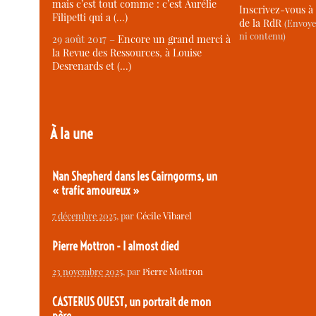
mais c’est tout comme : c’est Aurélie
Inscrivez-vous à 
Filipetti qui a (…)
de la RdR
(Envoye
ni contenu)
29 août 2017 –
Encore un grand merci à
la Revue des Ressources, à Louise
Desrenards et (…)
À la une
Nan Shepherd dans les Cairngorms, un
« trafic amoureux »
7 décembre 2025
, par
Cécile Vibarel
Pierre Mottron - I almost died
23 novembre 2025
, par
Pierre Mottron
CASTERUS OUEST, un portrait de mon
père.