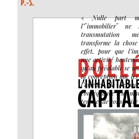
P.-S.
«
Nulle part m
l’˝immobilier˝ ne
transmutation mé
transforme la chose
effet, pour que l’i
une activité hautemen
qu’au préalable se m
la conception que les
l’essence de l’espa
conséquence leur man
terre et de construire