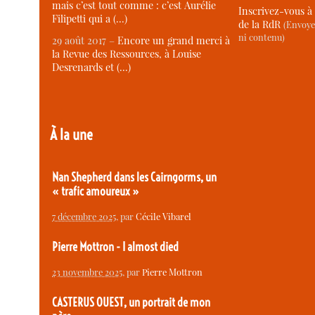
mais c’est tout comme : c’est Aurélie
Inscrivez-vous à 
Filipetti qui a (…)
de la RdR
(Envoye
ni contenu)
29 août 2017 –
Encore un grand merci à
la Revue des Ressources, à Louise
Desrenards et (…)
À la une
Nan Shepherd dans les Cairngorms, un
« trafic amoureux »
7 décembre 2025
, par
Cécile Vibarel
Pierre Mottron - I almost died
23 novembre 2025
, par
Pierre Mottron
CASTERUS OUEST, un portrait de mon