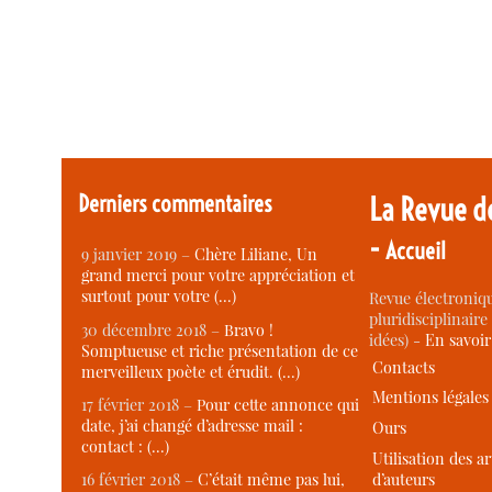
Derniers commentaires
La Revue d
-
Accueil
9 janvier 2019 –
Chère Liliane, Un
grand merci pour votre appréciation et
surtout pour votre (…)
Revue électroniqu
pluridisciplinaire 
30 décembre 2018 –
Bravo !
idées) -
En savoi
Somptueuse et riche présentation de ce
Contacts
merveilleux poète et érudit. (…)
Mentions légales
17 février 2018 –
Pour cette annonce qui
date, j’ai changé d’adresse mail :
Ours
contact : (…)
Utilisation des ar
d’auteurs
16 février 2018 –
C’était même pas lui,