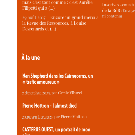
mais c’est tout comme : c’est Aurélie
Inscrivez-vous à 
Filipetti qui a (…)
de la RdR
(Envoye
ni contenu)
29 août 2017 –
Encore un grand merci à
la Revue des Ressources, à Louise
Desrenards et (…)
À la une
Nan Shepherd dans les Cairngorms, un
« trafic amoureux »
7 décembre 2025
, par
Cécile Vibarel
Pierre Mottron - I almost died
23 novembre 2025
, par
Pierre Mottron
CASTERUS OUEST, un portrait de mon