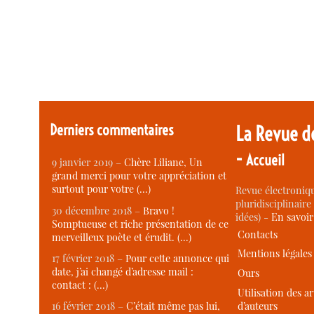
Derniers commentaires
La Revue d
-
Accueil
9 janvier 2019 –
Chère Liliane, Un
grand merci pour votre appréciation et
surtout pour votre (…)
Revue électroniqu
pluridisciplinaire 
30 décembre 2018 –
Bravo !
idées) -
En savoi
Somptueuse et riche présentation de ce
Contacts
merveilleux poète et érudit. (…)
Mentions légales
17 février 2018 –
Pour cette annonce qui
date, j’ai changé d’adresse mail :
Ours
contact : (…)
Utilisation des ar
d’auteurs
16 février 2018 –
C’était même pas lui,