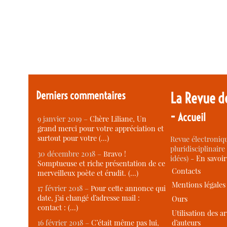
Derniers commentaires
La Revue d
-
Accueil
9 janvier 2019 –
Chère Liliane, Un
grand merci pour votre appréciation et
surtout pour votre (…)
Revue électroniqu
pluridisciplinaire 
30 décembre 2018 –
Bravo !
idées) -
En savoi
Somptueuse et riche présentation de ce
Contacts
merveilleux poète et érudit. (…)
Mentions légales
17 février 2018 –
Pour cette annonce qui
date, j’ai changé d’adresse mail :
Ours
contact : (…)
Utilisation des ar
d’auteurs
16 février 2018 –
C’était même pas lui,