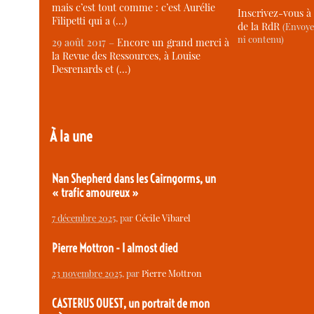
mais c’est tout comme : c’est Aurélie
Inscrivez-vous à 
Filipetti qui a (…)
de la RdR
(Envoye
ni contenu)
29 août 2017 –
Encore un grand merci à
la Revue des Ressources, à Louise
Desrenards et (…)
À la une
Nan Shepherd dans les Cairngorms, un
« trafic amoureux »
7 décembre 2025
, par
Cécile Vibarel
Pierre Mottron - I almost died
23 novembre 2025
, par
Pierre Mottron
CASTERUS OUEST, un portrait de mon