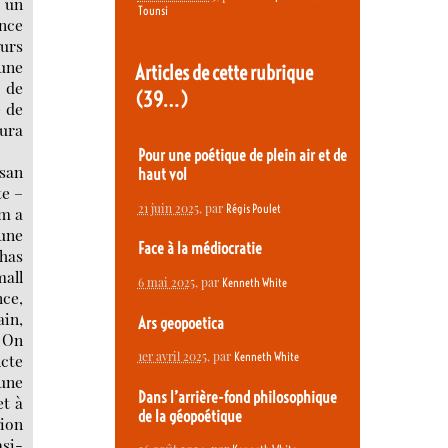
t un
Tounsi
nce
eurs
 une
Articles de cette rubrique
 de
(39…)
é de
aura
Pour une poétique de plein air et de
isan
haut vol
te –
21 juin 2025
, par
Régis Poulet
’m a
 une
Face à la médiocratie
 has
mall
6 mai 2025
, par
Kenneth White
nce,
ain,
Ars geopoetica
. On
1er avril 2025
, par
Kenneth White
Acte
 une
Dans l’arrière-fond philosophique
et à
de la géopoétique
tion
asi-