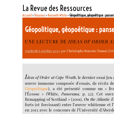
La Revue des Ressources
Accueil
>
Dossiers
>
Kenneth White
>
Géopolitique, géopoétique : panser 
Géopolitique, géopoétique : panse
UNE LECTURE DE
IDEAS OF ORDER A
vendredi 6 octobre 2023
, par
Christophe Roncato Tounsi
(Date
I
deas of Order at Cape Wrath
, le dernier essai [e
œuvre immense composée d’essais, de récits de 
Géopoétique
), a été présenté comme un « livr
l’Écosse » (White,
Panorama
, p. 22). Cet ouv
Remapping of Scotland » (2001),
On the Atlantic E
forts (et forcissant) entre l’œuvre whitienne et 
en 2013 avec le concours de l’Université d’Aberde