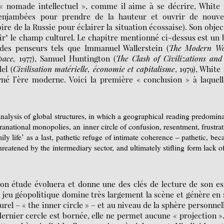
n « nomade intellectuel », comme il aime à se décrire, White 
 enjambées pour prendre de la hauteur et ouvrir de nouvel
ire de la Russie pour éclairer la situation écossaise). Son object
rir" le champ culturel. Le chapitre mentionné ci-dessus est un
 des penseurs tels que Immanuel Wallerstein (
The Modern Wo
pace,
1977), Samuel Huntington (
The Clash of Civilizations and
el (
Civilisation matérielle, économie et capitalisme
, 1979), White 
 l’ère moderne. Voici la première « conclusion » à laquell
nalysis of global structures, in which a geographical reading predomina
pranational monopolies, an inner circle of confusion, resentment, frustrat
mily life’ as a last, pathetic refuge of intimate coherence – pathetic, bec
eatened by the intermediary sector, and ultimately stifling form lack of
 son étude évoluera et donne une des clés de lecture de son es
e jeu géopolitique domine très largement la scène et génère en
rel – « the inner circle » – et au niveau de la sphère personnel
e dernier cercle est bornée, elle ne permet aucune « projection »