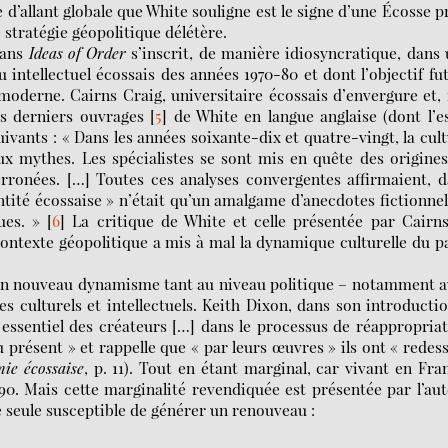
te d’allant globale que White souligne est le signe d’une Écosse p
 stratégie géopolitique délétère.
dans
Ideas of Order
s’inscrit, de manière idiosyncratique, dans
intellectuel écossais des années 1970-80 et dont l’objectif fu
oderne. Cairns Craig, universitaire écossais d’envergure et, 
is derniers ouvrages
[
5
]
de White en langue anglaise (dont l’e
uivants : « Dans les années soixante-dix et quatre-vingt, la cul
ux mythes. Les spécialistes se sont mis en quête des origine
ronées. […] Toutes ces analyses convergentes affirmaient, 
entité écossaise » n’était qu’un amalgame d’anecdotes fictionnel
ues. »
[
6
]
La critique de White et celle présentée par Cairns
contexte géopolitique a mis à mal la dynamique culturelle du p
r un nouveau dynamisme tant au niveau politique – notamment 
s culturels et intellectuels. Keith Dixon, dans son introducti
essentiel des créateurs […] dans le processus de réappropria
u présent » et rappelle que « par leurs œuvres » ils ont « redes
ie écossaise
, p. 11). Tout en étant marginal, car vivant en Fra
90. Mais cette marginalité revendiquée est présentée par l’au
e seule susceptible de générer un renouveau :