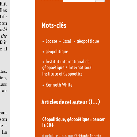
fait
les
if :
 bon
Mots-clés
rld
 the
•
•
•
Ecosse
Essai
géopoétique
fait
e il
•
géopolitique
•
Institut international de
géopoétique / International
tes,
Institute of Geopoetics
ion,
ause
•
Kenneth White
 air
Articles de cet auteur
(1…)
sai.
 son
Géopolitique, géopoétique : panser
le –
la Cité
. La
6 octobre 2023
, par
Christophe Roncato