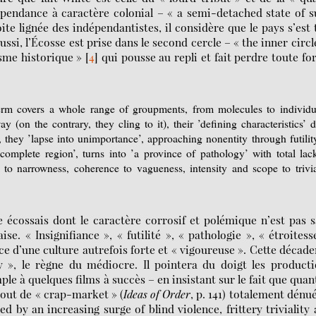
dépendance à caractère colonial – « a semi-detached state of 
roite lignée des indépendantistes, il considère que le pays s’est 
ussi, l’Écosse est prise dans le second cercle – « the inner circl
sme historique »
[
4
]
qui pousse au repli et fait perdre toute f
erm covers a whole range of groupments, from molecules to individu
ay (on the contrary, they cling to it), their ’defining characteristics’ d
t, they ’lapse into unimportance’, approaching nonentity through futilit
’complete region’, turns into ’a province of pathology’ with total lac
 to narrowness, coherence to vagueness, intensity and scope to trivia
e écossais dont le caractère corrosif et polémique n’est pas 
ise. « Insignifiance », « futilité », « pathologie », « étroitess
nce d’une culture autrefois forte et « vigoureuse ». Cette décad
y », le règne du médiocre. Il pointera du doigt les product
e à quelques films à succès – en insistant sur le fait que quan
 tout de « crap-market » (
Ideas of Order
, p. 141) totalement dénu
d by an increasing surge of blind violence, frittery triviality