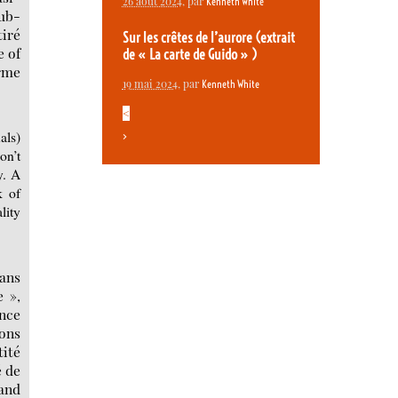
26 août 2024
, par
Kenneth White
sub-
tiré
Sur les crêtes de l’aurore (extrait
e of
de « La carte de Guido » )
orme
19 mai 2024
, par
Kenneth White
<
als)
>
on’t
y. A
k of
lity
sans
e »,
ence
ions
tité
é de
 and