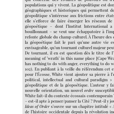
populations qui y vivent. La géopolitique est do
géographiques et historiques qui permettent de
géopolitique s’intéresse aux frictions entre état
elle s’efforce de faire émerger les réseaux de
géopoétique – dont l’Institut International
bouillonnant – se veut une échappatoire à l’im
refonte globale du champ culturel. À l’heure des c
la géopoétique fait le pari qu’une autre vie e
envisageable, qu’un tournant culturel majeur peu
De tournant, il en est question dès le titre de l
meaning of ’wrath’ in this name place [Cape Wra
has nothing to do with anger, everything to do w
102). En publiant à la veille du référendum cet 
pour l’Écosse, White vient ajouter sa pierre à l’
political, intellectual and cultural paradigm
géopolitique et de la géopoétique. L’auteur y f
nouvelle orientation, un nouvel
ordre
susceptib
White fait-il du contexte écossais contemporain ?
– est-il apte à penser/panser la Cité ? Peut-il y jo
Ideas of Order
s’ouvre sur un chapitre intitulé «
de l’histoire occidentale depuis la révolution in