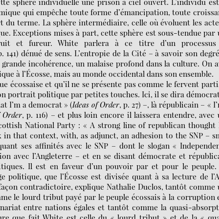
tte sphère individuelle une prison à ciel ouvert. L’individu es
mique qui empêche toute forme d’émancipation, toute croissa
ort du terme. La sphère intermédiaire, celle où évoluent les act
que. Exceptions mises à part, cette sphère est sous-tendue par
uit et fureur. White parlera à ce titre d’un processus
p. 141) dénué de sens. L’entropie de la Cité – à savoir son degr
ne grande incohérence, un malaise profond dans la culture. On 
ique à l’Écosse, mais au monde occidental dans son ensemble.
ique écossaise et qu’il ne se présente pas comme le fervent part
on portrait politique par petites touches. Ici, il se dira démocra
hat I’m a democrat » (
Ideas of Order
, p. 27) –, là républicain – « I
f Order
, p. 116) – et plus loin encore il laissera entendre, avec
ottish National Party : « A strong line of republican thought
 in that context, with, as adjunct, an adhesion to the SNP – s
oquant ses affinités avec le SNP – dont le slogan « Independe
sion avec l’Angleterre – et en se disant démocrate et républic
iques. Il est en faveur d’un pouvoir par et pour le peuple
ge politique, que l’Écosse est divisée quant à sa lecture de l’
 façon contradictoire, explique Nathalie Duclos, tantôt comme
 le lourd tribut payé par le peuple écossais à la corruption 
enariat entre nations égales et tantôt comme la quasi-absorp
ure que fait White est celle du « lourd tribut » et de la « qu