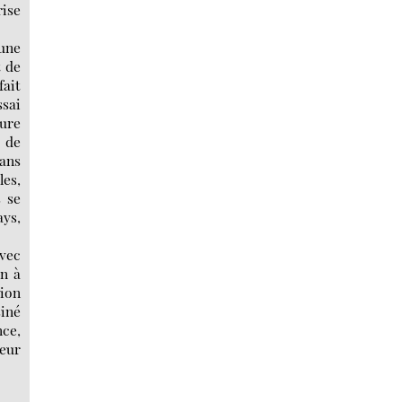
rise
 une
t de
fait
ssai
ture
s de
dans
les,
 se
ays,
avec
on à
tion
siné
nce,
teur