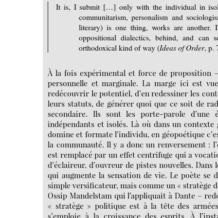
It is, I submit […] only with the individual in i
communitarism, personalism and sociologis
literary) is one thing, works are another.
oppositional dialectics, behind, and can 
orthodoxical kind of way (
Ideas of Order
, p. 
À la fois expérimental et force de proposition 
personnelle et marginale. La marge ici est vue
redécouvrir le potentiel, d’en redessiner les cont
leurs statuts, de générer quoi que ce soit de rad
secondaire. Ils sont les porte-parole d’une 
indépendants et isolés. Là où dans un contexte g
domine et formate l’individu, en géopoétique c’es
la communauté. Il y a donc un renversement : l’ef
est remplacé par un effet centrifuge qui a vocation
d’éclaireur, d’ouvreur de pistes nouvelles. Dans l
qui augmente la sensation de vie. Le poète se
simple versificateur, mais comme un « stratège d
Ossip Mandelstam qui l’appliquait à Dante – redo
« stratège » politique est à la tête des armée
s’emploie à la croissance des esprits. À l’i