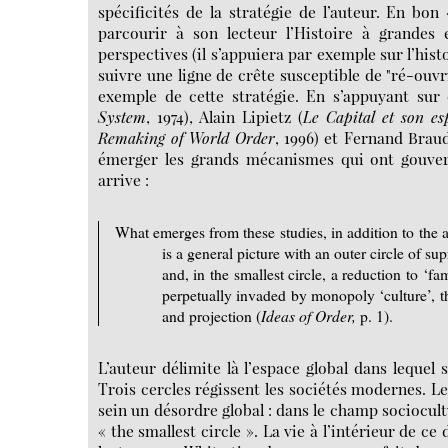
spécificités de la stratégie de l’auteur. En bo
parcourir à son lecteur l’Histoire à grandes
perspectives (il s’appuiera par exemple sur l’histo
suivre une ligne de crête susceptible de "ré-ouv
exemple de cette stratégie. En s’appuyant sur
System
, 1974), Alain Lipietz (
Le Capital et son es
Remaking of World Order
, 1996) et Fernand Braud
émerger les grands mécanismes qui ont gouverné
arrive :
What emerges from these studies, in addition to the a
is a general picture with an outer circle of su
and, in the smallest circle, a reduction to ‘fa
perpetually invaded by monopoly ‘culture’, thr
and projection (
Ideas of Order,
p. 1).
L’auteur délimite là l’espace global dans lequel
Trois cercles régissent les sociétés modernes. L
sein un désordre global : dans le champ sociocultu
« the smallest circle ». La vie à l’intérieur de c