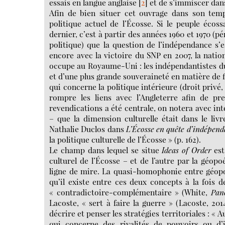
essais en langue anglaise
[
2
]
et de s’immiscer dan
Afin de bien situer cet ouvrage dans son temp
politique actuel de l’Écosse. Si le peuple éco
dernier, c’est à partir des années 1960 et 1970 (pé
politique) que la question de l’indépendance s’
encore avec la victoire du SNP en 2007, la natio
occupe au Royaume-Uni : les indépendantistes du 
et d’une plus grande souveraineté en matière de f
qui concerne la politique intérieure (droit privé,
rompre les liens avec l’Angleterre afin de 
revendications a été centrale, on notera avec int
– que la dimension culturelle était dans le li
Nathalie Duclos dans
L’Écosse en quête d’indépen
la politique culturelle de l’Écosse » (p. 162).
Le champ dans lequel se situe
Ideas of Order
est
culturel de l’Écosse – et de l’autre par la géop
ligne de mire. La quasi-homophonie entre géopoli
qu’il existe entre ces deux concepts à la fois 
« contradictoire-complémentaire » (White,
Pan
Lacoste, « sert à faire la guerre » (Lacoste, 2014
décrire et penser les stratégies territoriales : « 
qui concerne des rivalités de pouvoirs ou d’in