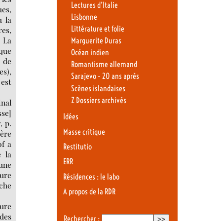
Lectures d’Italie
ues,
Lisbonne
ù la
Littérature et folie
res,
. La
Marguerite Duras
que
Océan indien
n de
Romantisme allemand
es),
Sarajevo - 20 ans après
 est
Scènes islandaises
Z Dossiers archivés
inal
sse]
Idées
r
, p.
Masse critique
ière
of a
Restitutio
 la
ERR
 une
ure
Résidences : le labo
sche
A propos de la RDR
ture
 des
Rechercher :