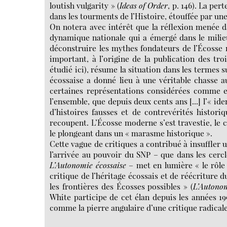
loutish vulgarity » (
Ideas of Order
, p. 146). La per
dans les tourments de l’Histoire, étouffée par une
On notera avec intérêt que la réflexion menée 
dynamique nationale qui a émergé dans le milieu 
déconstruire les mythes fondateurs de l’Écosse m
important, à l’origine de la publication des tro
étudié ici), résume la situation dans les termes s
écossaise a donné lieu à une véritable chasse a
certaines représentations considérées comme er
l’ensemble, que depuis deux cents ans [...] l’« id
d’histoires fausses et de contrevérités historiq
recoupent. L’Écosse moderne s’est travestie, le 
le plongeant dans un « marasme historique ».
Cette vague de critiques a contribué à insuffle
l’arrivée au pouvoir du SNP – que dans les cercle
L’Autonomie écossaise
– met en lumière « le rôle 
critique de l’héritage écossais et de réécriture d
les frontières des Écosses possibles » (
L’Autonom
White participe de cet élan depuis les années 19
comme la pierre angulaire d’une critique radical