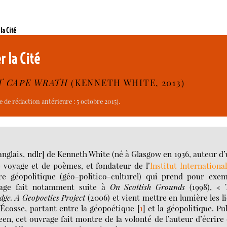
la Cité
r la Cité
T CAPE WRATH
(KENNETH WHITE, 2013)
 de rédaction antérieure : 5 octobre 2015).
n anglais, ndlr] de Kenneth White (né à Glasgow en 1936, auteur d
voyage et de poèmes, et fondateur de l’
Institut Internationa
e géopolitique (géo-politico-culturel) qui prend pour exem
rage fait notamment suite à
On Scottish Grounds
(1998), « 
dge. A Geopoetics Project
(2006) et vient mettre en lumière les l
l’Écosse, partant entre la géopoétique
[
1
]
et la géopolitique. Pu
en, cet ouvrage fait montre de la volonté de l’auteur d’écrire