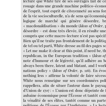
lecture que White tire de ses ouvrages fait de ce
rouage dans une grande machine politico-écono
de l’esprit, tout esprit de citoyenneté au sens f
de la vie socioculturelle, n’a de sens qu’économi
logique de marché qui génère désordre, br
« macdonaldisation » du monde (
Ideas of Order
, 
désordre – est donc très élevée, il en résulte u
compris que cette macro-lecture n’est pas spécif
Bien qu’il ne traite pas frontalement de la polit
de tel ou tel parti, White dresse au fil des pages s
« Let me make it clear at this point, if need be, t
republican, in the European tradition » (
Ideas o
note d’humour et de légèreté, qu’il adhère au Sc
always been there, latent and blatant, and I work
nations policy » (
Ideas of Order
, p. 116). En év
nothing less » affirme la volonté de faire séces
White nous renseigne sur ses coordonnées polit
rappellera, afin de situer l’auteur dans le paysa
d’Union de 1707 : « L’union est donc dépeinte de
aubaine économique pour l’Écosse et tantôt comme
la vénalité de ses élites, tantôt comme un part
politique de l’Écosse par l’Angleterre. » La lect