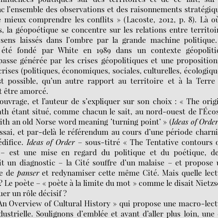
nc l’ensemble des observations et des raisonnements stratégiq
 mieux comprendre les conflits » (Lacoste, 2012, p. 8). Là o
s, la géopoétique se concentre sur les relations entre territoi
 sens laissés dans l’ombre par la grande machine politique
 a été fondé par White en 1989 dans un contexte géopoliti
passe générée par les crises géopolitiques et une propositio
rises (politiques, économiques, sociales, culturelles, écologiqu
st possible, qu’un autre rapport au territoire et à la Terre
t être amorcé.
’ouvrage, et l’auteur de s’expliquer sur son choix : « The orig
th étant situé, comme chacun le sait, au nord-ouest de l’Éco
ith an old Norse word meaning ’turning point’ » (
Ideas of Orde
essai, et par-delà le référendum au cours d’une période charn
édifice.
Ideas of Order
– sous-titré « The Tentative contours 
 » – est une mise en regard du politique et du poétique, de
ait un diagnostic – la Cité souffre d’un malaise – et propose
le de
panser
et redynamiser cette même Cité. Mais quelle lect
 Le poète – « poète à la limite du mot » comme le disait Nietz
uer un rôle décisif ?
 An Overview of Cultural History » qui propose une macro-lec
dustrielle. Soulignons d’emblée et avant d’aller plus loin, une