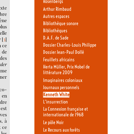
Rosenbergs
xte
Arthur Rimbaud
obre
Autres espaces
cène
Bibliothèque sonore
plus
Bibliothèques
elle
D.A.F. de Sade
7
[
3
]
n ce
Dossier Charles-Louis Philippe
t de
Dossier Jean-Paul Dollé
des
Feuillets africains
rder
Herta Müller, Prix Nobel de
sume
littérature 2009
nner
Imaginaires coloniaux
Journaux personnels
ico-
Kenneth White
e en
ndre
L’insurrection
 est
La Connexion française et
Yves
internationale de 1968
s, à
Le pôle Noir
t ce
Le Recours aux forêts
 les