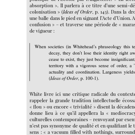
absorption ». Il parlera à ce titre d’une semi-
colonisation » (
Ideas of Order
, p. 143). Dans la d
une balle dans le pied en signant l’Acte d’Union. A
confusion » – et traverse une période de « mara
de vigueur :
When societies (in Whitehead’s phraseology this t
decay, they don’t lose their identity right aw
cease to exist, they just become insignifican
territory with a vigorous sense of order, a 
actuality and coordination. Largeness yields
(
Ideas of Order
, p. 100-1).
White livre ici une critique radicale du context
rappeler la grande tradition intellectuelle écossa
« flou » ou encore « trivialité » disent la décade
donne lieu à ce qu’il appellera la « mediocrac
culturelles contemporaines – renvoyant par exempl
n’est pas synonyme de qualité et en qualifiant le
sens : « a vacuum filled with nothings, surrounde