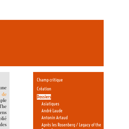
Champ critique
’une
Création
l de
Dossiers
ple
Asiatiques
The
André Laude
iens
Antonin Artaud
blié
 des
Après les Rosenberg / Legacy of the