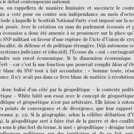
s le débat contemporain national.
s, on rappellera de manière liminaire et succincte le conte
ssais a voté pour ou contre son indépendance au mois d’oct
riode à laquelle le Scottish National Party s’est imposé sur la s
est posée. Avec la création en 1999 du parlement écossais et 
n écossaise a donc été amenée à se prononcer sur la place qu’
SNP militant en faveur d’une rupture de l’Acte d’Union de 170
iscalité, de défense et de politique étrangère. Déjà autonome e
 systèmes judiciaire et éducatif), l’Écosse du « oui » envisageai
prendre son envol économique. Si la dimension économique 
érêt – car c’est là une fonction que pourrait remplir
Ideas of O
vre blanc du SNP tout à fait secondaire : « Somme toute, ré
dance
, il n’y avait pas dans ce livre blanc de matière à révolutio
 donc balisé d’un côté par la géopolitique – le contexte polit
oétique – White bâtit son essai avec le concept de géopoétiqu
tique et géopoétique n’est pas arbitraire. Elle laisse à ente
des points de convergence et de divergence, que leur rapport
orama
, p. 23). Si la géographie, selon la célèbre définition d’
), la géopolitique sert à faire état de la guerre et des conflit
Au sens le plus fort du terme, le mot « géopolitique » désigne tou
fluences politiques sur des territoires et de ce fait, sur