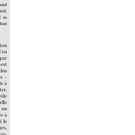
 and
ral,
l as
than
xion
d’en
 par
 est
dus
ns –
le à
ter,
rôle
elle
 un
ée à
i le
mes,
co-