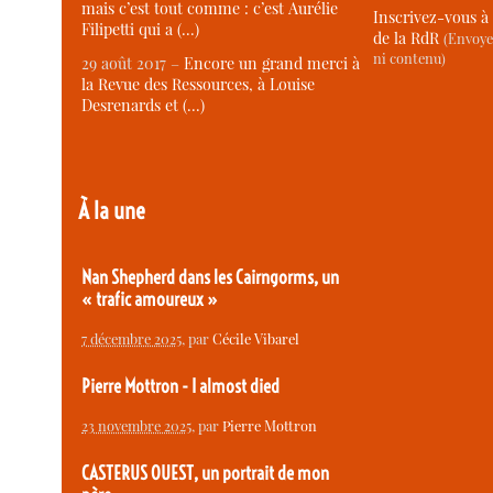
mais c’est tout comme : c’est Aurélie
Inscrivez-vous à 
Filipetti qui a (…)
de la RdR
(Envoye
ni contenu)
29 août 2017 –
Encore un grand merci à
la Revue des Ressources, à Louise
Desrenards et (…)
À la une
Nan Shepherd dans les Cairngorms, un
« trafic amoureux »
7 décembre 2025
, par
Cécile Vibarel
Pierre Mottron - I almost died
23 novembre 2025
, par
Pierre Mottron
CASTERUS OUEST, un portrait de mon