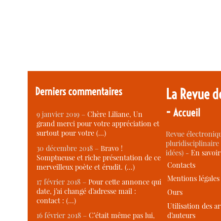
Derniers commentaires
La Revue d
-
Accueil
9 janvier 2019 –
Chère Liliane, Un
grand merci pour votre appréciation et
surtout pour votre (…)
Revue électroniqu
pluridisciplinaire 
30 décembre 2018 –
Bravo !
idées) -
En savoi
Somptueuse et riche présentation de ce
Contacts
merveilleux poète et érudit. (…)
Mentions légales
17 février 2018 –
Pour cette annonce qui
date, j’ai changé d’adresse mail :
Ours
contact : (…)
Utilisation des ar
d’auteurs
16 février 2018 –
C’était même pas lui,