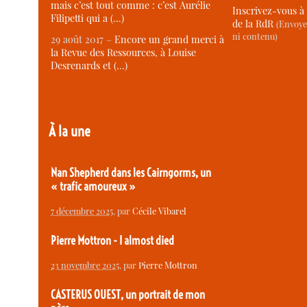
mais c’est tout comme : c’est Aurélie
Inscrivez-vous à 
Filipetti qui a (…)
de la RdR
(Envoye
ni contenu)
29 août 2017 –
Encore un grand merci à
la Revue des Ressources, à Louise
Desrenards et (…)
À la une
Nan Shepherd dans les Cairngorms, un
« trafic amoureux »
7 décembre 2025
, par
Cécile Vibarel
Pierre Mottron - I almost died
23 novembre 2025
, par
Pierre Mottron
CASTERUS OUEST, un portrait de mon