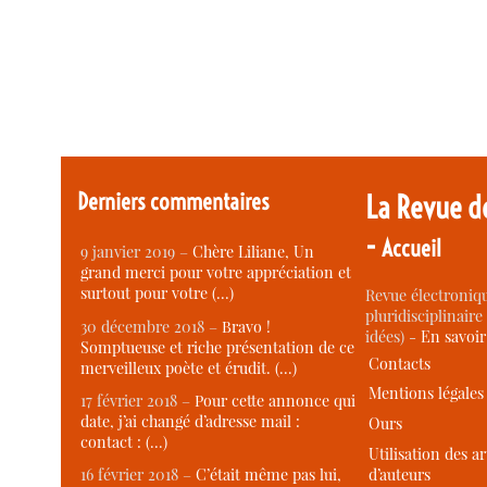
Derniers commentaires
La Revue d
-
Accueil
9 janvier 2019 –
Chère Liliane, Un
grand merci pour votre appréciation et
surtout pour votre (…)
Revue électroniqu
pluridisciplinaire 
30 décembre 2018 –
Bravo !
idées) -
En savoi
Somptueuse et riche présentation de ce
Contacts
merveilleux poète et érudit. (…)
Mentions légales
17 février 2018 –
Pour cette annonce qui
date, j’ai changé d’adresse mail :
Ours
contact : (…)
Utilisation des ar
d’auteurs
16 février 2018 –
C’était même pas lui,