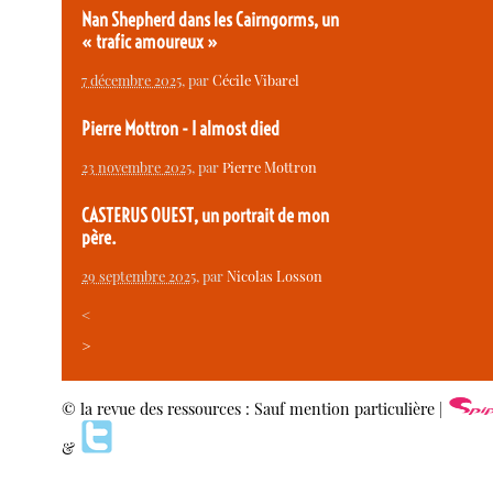
Nan Shepherd dans les Cairngorms, un
« trafic amoureux »
7 décembre 2025
, par
Cécile Vibarel
Pierre Mottron - I almost died
23 novembre 2025
, par
Pierre Mottron
CASTERUS OUEST, un portrait de mon
père.
29 septembre 2025
, par
Nicolas Losson
<
>
© la revue des ressources : Sauf mention particulière |
&