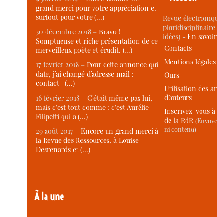
grand merci pour votre appréciation et
surtout pour votre (…)
Revue électroniqu
pluridisciplinaire 
30 décembre 2018 –
Bravo !
idées) -
En savoi
Somptueuse et riche présentation de ce
Contacts
merveilleux poète et érudit. (…)
Mentions légales
17 février 2018 –
Pour cette annonce qui
date, j’ai changé d’adresse mail :
Ours
contact : (…)
Utilisation des ar
d’auteurs
16 février 2018 –
C’était même pas lui,
mais c’est tout comme : c’est Aurélie
Inscrivez-vous à 
Filipetti qui a (…)
de la RdR
(Envoye
ni contenu)
29 août 2017 –
Encore un grand merci à
la Revue des Ressources, à Louise
Desrenards et (…)
À la une