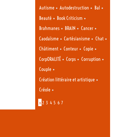
•
•
•
Autisme
Autodestruction
Bal
•
•
Beauté
Book Criticism
•
•
•
Brahmanes
BRAIN
Cancer
•
•
•
Caodaïsme
Cartésianisme
Chat
•
•
•
Châtiment
Conteur
Copie
•
•
•
CorpORALITÉ
Corps
Corruption
•
Couple
•
Création littéraire et artistique
•
Créole
1
2
3
4
5
6
7