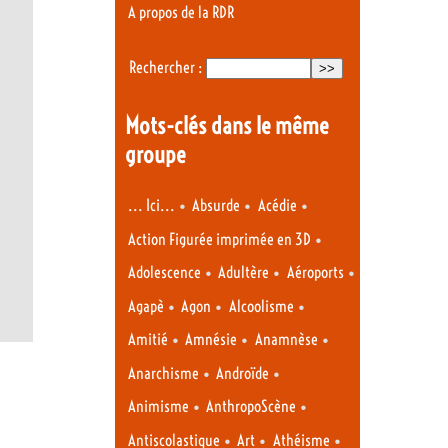
A propos de la RDR
Rechercher :
Mots-clés dans le même
groupe
•
•
•
... Ici...
Absurde
Acédie
•
Action Figurée imprimée en 3D
•
•
•
Adolescence
Adultère
Aéroports
•
•
•
Agapè
Agon
Alcoolisme
•
•
•
Amitié
Amnésie
Anamnèse
•
•
Anarchisme
Androïde
•
•
Animisme
AnthropoScène
•
•
•
Antiscolastique
Art
Athéisme